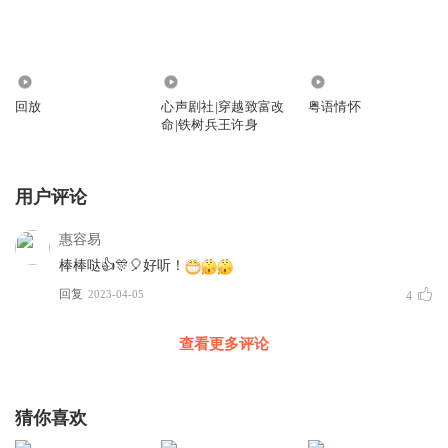
64
1.59万
564
回放
心声剧社|穿越致富改
粤语情怀
命|铁树兵王许身
用户评论
惠容易
棒棒哒👍🎊🎈好听！
回复
2023-04-05
4
查看更多评论
猜你喜欢