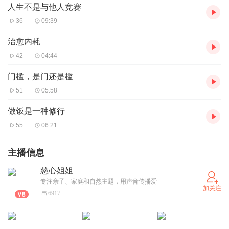
人生不是与他人竞赛
36
09:39
治愈内耗
42
04:44
门槛，是门还是槛
51
05:58
做饭是一种修行
55
06:21
主播信息
慈心姐姐
专注亲子、家庭和自然主题，用声音传播爱
加关注
6917