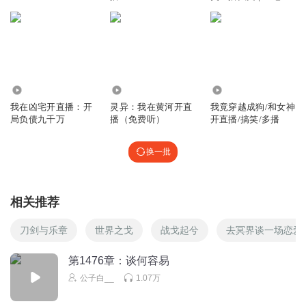
书
1417
103.16万
1.90万
我在凶宅开直播：开
灵异：我在黄河开直
我竟穿越成狗/和女神
局负债九千万
播（免费听）
开直播/搞笑/多播
换一批
相关推荐
刀剑与乐章
世界之戈
战戈起兮
去冥界谈一场恋爱
第1476章：谈何容易
公子白__
1.07万