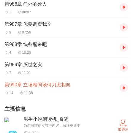
第986章 门外的死人
1
08:07
第987章 你要调查我？
9
07:59
第988章 快些醒来吧
4
10:28
第989章 灭世之灾
7
11:01
第990章 立场相同谈何刀戈相向
14
11:38
主播信息
男生小说朗读机_奇迹
为您播讲优质有声内容，疯狂更新中
加关注
36.97万