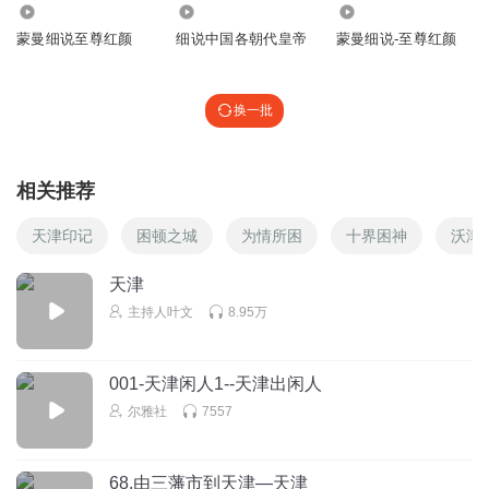
2.68万
16.17万
270.83万
蒙曼细说至尊红颜
细说中国各朝代皇帝
蒙曼细说-至尊红颜
换一批
相关推荐
天津印记
困顿之城
为情所困
十界困神
沃津
天津
主持人叶文
8.95万
001-天津闲人1--天津出闲人
尔雅社
7557
68.由三藩市到天津—天津