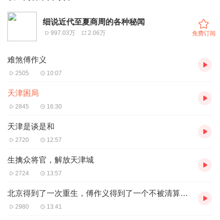
细说近代至夏商周的各种秘闻
997.03万
2.06万
免费订阅
难煞傅作义
2505
10:07
天津困局
2845
16:30
天津是谈是和
2720
12:57
生擒众将官，解放天津城
2724
13:57
北京得到了一次重生，傅作义得到了一个不被清算的晚年
2980
13:41