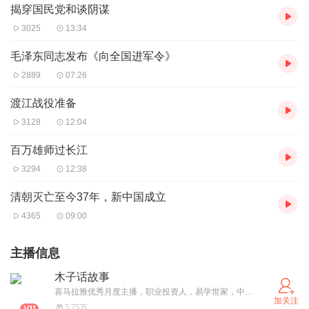
揭穿国民党和谈阴谋
3025
13:34
毛泽东同志发布《向全国进军令》
2889
07:26
渡江战役准备
3128
12:04
百万雄师过长江
3294
12:38
清朝灭亡至今37年，新中国成立
4365
09:00
主播信息
木子话故事
喜马拉雅优秀月度主播，职业投资人，易学世家，中国传统文化的传承者
加关注
5.75万