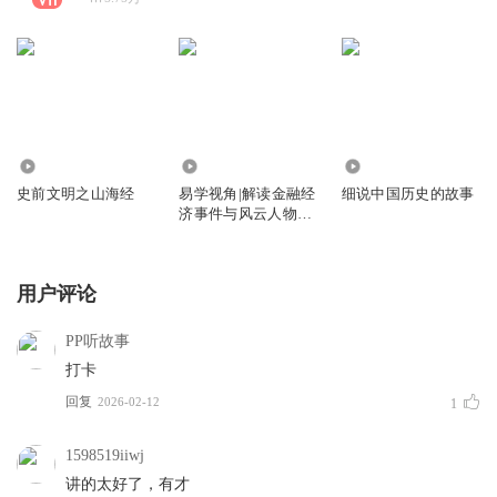
72.72万
6.56万
2.65万
史前文明之山海经
易学视角|解读金融经
细说中国历史的故事
济事件与风云人物故
事
用户评论
PP听故事
打卡
回复
2026-02-12
1
1598519iiwj
讲的太好了，有才