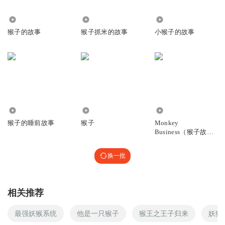
2.32万
63
10.28万
猴子的故事
猴子抓米的故事
小猴子的故事
3885
5732
1227
猴子的睡前故事
猴子
Monkey
Business（猴子故事
集）
换一批
相关推荐
最强妖猴系统
他是一只猴子
猴王之王子归来
妖猴