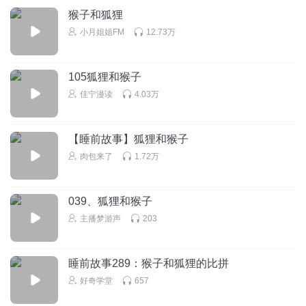
猴子和狐狸
小月姐姐FM
12.73万
105狐狸和猴子
佳宁漫读
4.03万
【睡前故事】狐狸和猴子
肉包来了
1.72万
039、狐狸和猴子
主播梦游声
203
睡前故事289：猴子和狐狸的比拼
好奇学堂
657