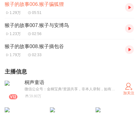
猴子的故事006.猴子骗狐狸
1.29万
05:51
猴子的故事007.猴子与安博鸟
1.23万
02:56
猴子的故事008.猴子摘包谷
1.79万
02:33
主播信息
桐声童语
微信公众号：金桐宝典!资源共享，非本人录制，如有侵权请告知删除，谢谢。为了宝贝，加油！
加关注
59.80万