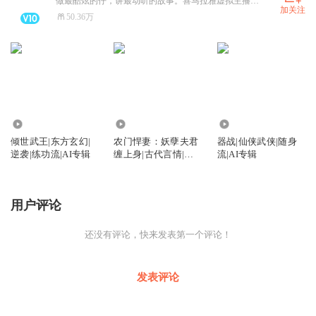
做最酷炫的仔，讲最动听的故事。喜马拉雅虚拟主播天团营业啦~
加关注
50.36万
272
1315
170
倾世武王|东方玄幻|
农门悍妻：妖孽夫君
器战|仙侠武侠|随身
逆袭|练功流|AI专辑
缠上身|古代言情|经
流|AI专辑
商种田|家长里短|医
生|AI专辑
用户评论
还没有评论，快来发表第一个评论！
发表评论