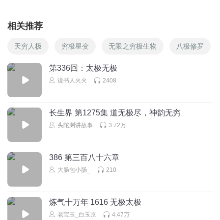
相关推荐
天穷人极
穷极星变
无限之穷极生物
八极修罗
第336回：太极无极
说书人火火
2408
长生界 第1275集 道无极尽，神韵无穷
头陀渊讲故事
3.72万
386 第三百八十六章
大肠包小肠_
210
炼气十万年 1616 无极太极
老宝玉_白玉京
4.47万