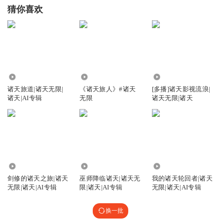
猜你喜欢
13.43万
3.57万
96.35万
诸天旅道|诸天无限|
《诸天旅人》#诸天
[多播]诸天影视流浪|
诸天|AI专辑
无限
诸天无限|诸天
9.34万
7.58万
2.93万
剑修的诸天之旅|诸天
巫师降临诸天|诸天无
我的诸天轮回者|诸天
无限|诸天|AI专辑
限|诸天|AI专辑
无限|诸天|AI专辑
换一批