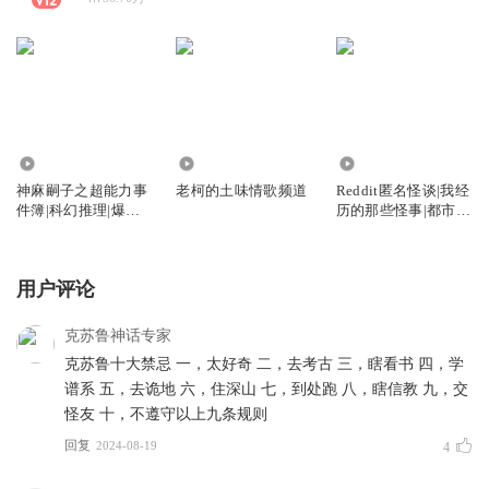
15.08万
4169
22.98万
神麻嗣子之超能力事
老柯的土味情歌频道
Reddit匿名怪谈|我经
件簿|科幻推理|爆笑
历的那些怪事|都市传
又恐怖
说
用户评论
克苏鲁神话专家
克苏鲁十大禁忌 一，太好奇 二，去考古 三，瞎看书 四，学
谱系 五，去诡地 六，住深山 七，到处跑 八，瞎信教 九，交
怪友 十，不遵守以上九条规则
回复
2024-08-19
4