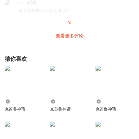
kirito狗狗
这不就舞狮宫的合之道吗？
回复
2023-02-08
3
夙詺
查看更多评论
回复
2025-04-27
0
猜你喜欢
潜水者潜水着
大衮教中国分衮
回复
2023-02-19
0
ftdfv
1.06万
706
42.13万
，
克苏鲁神话
克苏鲁神话
克苏鲁神话
回复
2023-02-12
0