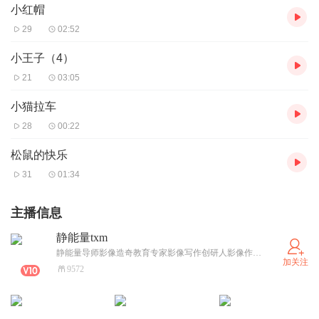
小红帽
29
02:52
小王子（4）
21
03:05
小猫拉车
28
00:22
松鼠的快乐
31
01:34
主播信息
静能量txm
静能量导师影像造奇教育专家影像写作创研人影像作文首席教练《影像创造奇迹》一书作者中国最接地气实操性极强的作文培训专家！中国倡导“作文互动教练”式第一导师中国倡导“绿色写作，不为成人代言”理念第一人。教育部“十二五”国级重点科研项目组副组长静能量导师的课堂上，打破传统“教师讲，学生听”的讲座模式，而逆袭为“教练激赏，练写互动”式创新模式。教学思维活跃，教练能力强，温和中不乏幽默，实操里都是干货。特别喜爱课堂与学生互动，以激赏贯穿作文训练始终。以军人雷厉风行的作风，限时训练学生，从而使所训练的学生不少在考试当中得满分。想提高作文成绩的同学们，赶快和静能量教练，一起实操，一起进步吧！
加关注
9572