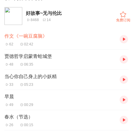
好故事~无与伦比
8468
14
免费订阅
作文《一碗豆腐脑》
62
02:42
贾德哲学启蒙青蛙城堡
48
06:35
当心你自己身上的小妖精
33
05:23
早晨
49
00:29
春水（节选）
26
00:15