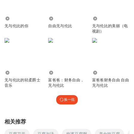
5612
9721
1.59万
无与伦比的你
自由无与伦比
无与伦比的美丽（电
视剧）
61.32万
2.22万
2.24万
无与伦比的轻柔爵士
富爸爸：财务自由，
富爸爸财务自由 自由
音乐
无与伦比
无与伦比
换一批
相关推荐
豆腐花开
豆腐与汤
麻婆豆腐啊
美女吃豆腐