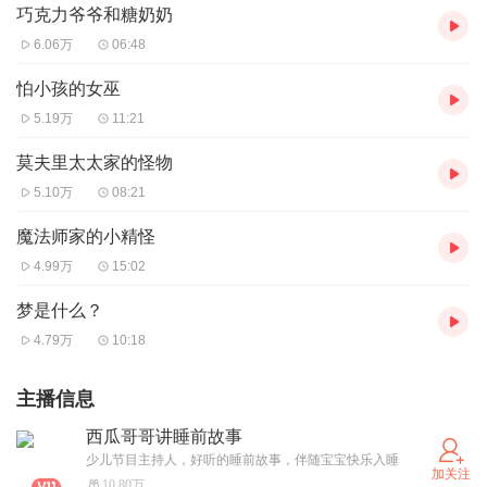
巧克力爷爷和糖奶奶
6.06万
06:48
怕小孩的女巫
5.19万
11:21
莫夫里太太家的怪物
5.10万
08:21
魔法师家的小精怪
4.99万
15:02
梦是什么？
4.79万
10:18
主播信息
西瓜哥哥讲睡前故事
少儿节目主持人，好听的睡前故事，伴随宝宝快乐入睡
加关注
10.80万