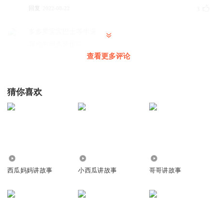
回复
2022-08-22
3
多多罗宝宝巴士等牛逼
我也有很多牙齿🦷
查看更多评论
回复
2020-03-14
2
多多罗宝宝巴士等牛逼
猜你喜欢
西瓜哥哥你有狗狗🐶🐶🐶🐶🐕🐕🐕🐩🐩🐩还是猫🐱🐱🐱还是
兔子🐰🐰🐰？老师？
回复
2020-03-14
2
乐以忘忧_08
悉舞事上1一/ ，小一哦
3.61万
2693
608
回复
2019-10-20
2
西瓜妈妈讲故事
小西瓜讲故事
哥哥讲故事
外星人入侵地球表面
回复 @
乐以忘忧_08
:
小一？