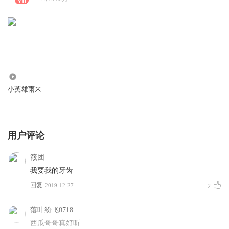
14.86万
小英雄雨来
用户评论
筱团
我要我的牙齿
回复
2019-12-27
2
落叶纷飞0718
西瓜哥哥真好听