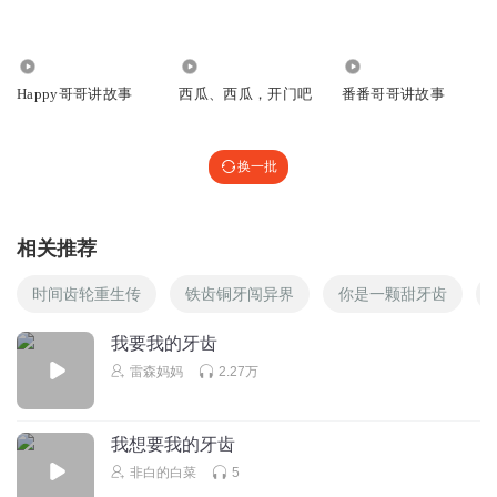
听友223570023
>
112.43万
69
8034
回复
2022-03-11
1
Happy哥哥讲故事
西瓜、西瓜，开门吧
番番哥哥讲故事
听友404827228
回复 @
听友223570023
:
^_^🦷
换一批
小小的冰冰妹妹
那不喝托合提理他了
相关推荐
回复
2022-11-28
0
时间齿轮重生传
铁齿铜牙闯异界
你是一颗甜牙齿
听友380866271
回复 @
小小的冰冰妹妹
:
哈哈哈哈孕妇吧歌赋爸爸
我要我的牙齿
愚蠢副……鬼女女没事单腹部公式💀👹
雷森妈妈
2.27万
vivi_lin
我想要我的牙齿
回复
2020-05-08
非白的白菜
5
1