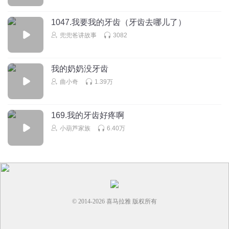
小小的冰冰妹妹
1047.我要我的牙齿（牙齿去哪儿了）
来来来
兜兜爸讲故事
3082
回复
2022-11-28
0
听友404827228
回复 @
小小的冰冰妹妹
:
不是
我的奶奶没牙齿
曲小奇
1.39万
1526233acwx
1357
169.我的牙齿好疼啊
回复
2025-12-26
0
小葫芦家族
6.40万
© 2014-
2026
喜马拉雅 版权所有