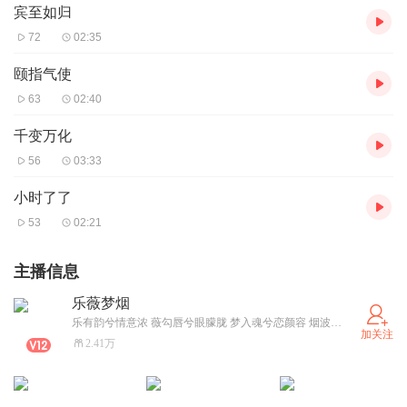
宾至如归
72
02:35
颐指气使
63
02:40
千变万化
56
03:33
小时了了
53
02:21
主播信息
乐薇梦烟
乐有韵兮情意浓 薇勾唇兮眼朦胧 梦入魂兮恋颜容 烟波渺兮神悠悠 流光绽放的年华，也总会在磨练后做本质的还原。且以初心，存一米阳光与心底，不迎合，不将就，活成自己喜欢的模样
加关注
2.41万