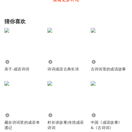
猜你喜欢
3260
7180
3213
亲子-成语诗词
诗词成语古典长诗
古诗词里的成语故事
1500
4.52万
3924
藏在诗词里的成语奇
村长讲故事|传统成语
中国《成语故事》
遇记
诗词
&《古诗词》