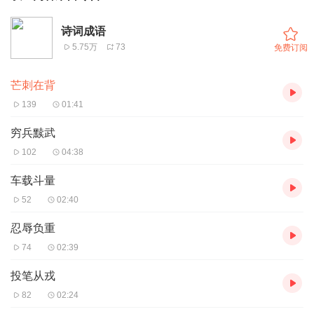
诗词成语
5.75万
73
免费订阅
芒刺在背
139
01:41
穷兵黩武
102
04:38
车载斗量
52
02:40
忍辱负重
74
02:39
投笔从戎
82
02:24