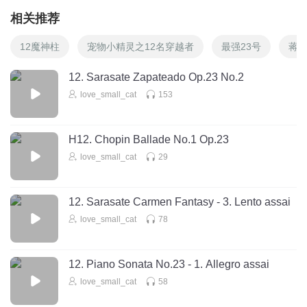
相关推荐
12魔神柱
宠物小精灵之12名穿越者
最强23号
蒋子
12. Sarasate Zapateado Op.23 No.2
love_small_cat
153
H12. Chopin Ballade No.1 Op.23
love_small_cat
29
12. Sarasate Carmen Fantasy - 3. Lento assai
love_small_cat
78
12. Piano Sonata No.23 - 1. Allegro assai
love_small_cat
58