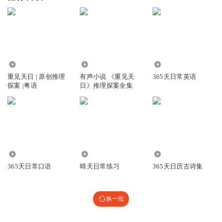
9.04万
10.74万
3706
重见天日 | 原创推理
有声小说 《重见天
365天日常英语
探案 |粤语
日》推理探案全集
6931
3262
5.81万
365天日常口语
晴天日常练习
365天日历古诗集
换一批