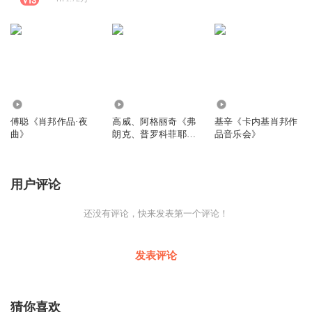
0
339
282
傅聪《肖邦作品·夜
高威、阿格丽奇《弗
基辛《卡内基肖邦作
曲》
朗克、普罗科菲耶夫·
品音乐会》
长笛奏鸣曲》
用户评论
还没有评论，快来发表第一个评论！
发表评论
猜你喜欢