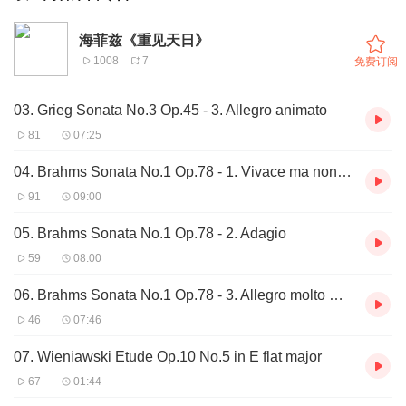
海菲兹《重见天日》
1008
7
免费订阅
03. Grieg Sonata No.3 Op.45 - 3. Allegro animato
81
07:25
04. Brahms Sonata No.1 Op.78 - 1. Vivace ma non troppo
91
09:00
05. Brahms Sonata No.1 Op.78 - 2. Adagio
59
08:00
06. Brahms Sonata No.1 Op.78 - 3. Allegro molto moderato
46
07:46
07. Wieniawski Etude Op.10 No.5 in E flat major
67
01:44