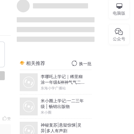
溜溜日语
电脑版
3394
9
31.6万
简介：
面向中高级日语学习者和精进者的日语
文化频道，助力将日语能力从熟悉，推进至纯
正、地道、精通！
公众号
TA的专辑
更多
溜溜日语 | 早读·磨耳朵
精听+精讲
93.5万
论
溜溜日语 | 磨耳朵·日语
听力·精听
1039.7万
溜溜日语 | 日语朗读·中
文翻译
赞
138.5万
溜溜日语 | 热点事，新