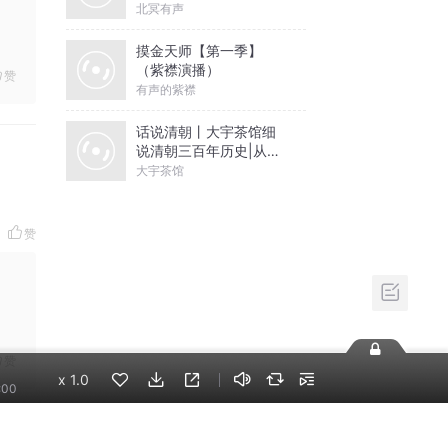
鲜词
187.2万
赞
溜溜日语 | 中译日·你的
秀
96.8万
相关推荐
换一批
李哪吒上学记｜稀里糊
赞
涂一年级&神神气气二年
级
东海小学广播站
米小圈上学记:一二三年
级 | 畅销出版物
米小圈
赞
x
1.0
神秘复苏|悬疑惊悚|灵
:00
异|多人有声剧
北冥有声