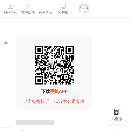
创作中心
有声出版
开通会员
客户端
下载
手机APP
7天免费畅听
10万本会员专辑
手机版
声音主播