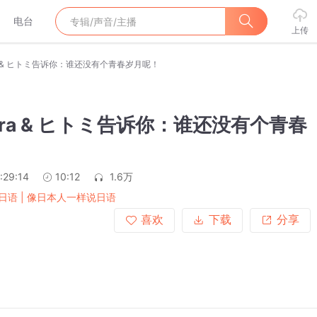
电台
上传
ira & ヒトミ告诉你：谁还没有个青春岁月呢！
Akira & ヒトミ告诉你：谁还没有个青春
！
:29:14
10:12
1.6万
日语 | 像日本人一样说日语
喜欢
下载
分享