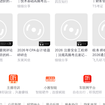
进阶的通
｜技术基础高频考点速
丨财务
四百知行
记音频
于竞博
猫猫分享
TS考证
1021.8万
166
116
技要闻评论
2026年CPA会计错题
2026 注册安全工程师
税务师
要听的科创
碎碎念
｜法规高频考点速记音
2026
频课
图
东篱闲坐
猫猫分享
飞凡研
主播培训
小雅智能
车联网平台
兼职副业，兴趣赚钱
智能硬件，连接赋能
自在出行，听我想听
们
公司新闻
招贤纳士
用户反馈
服务协议
隐私政策