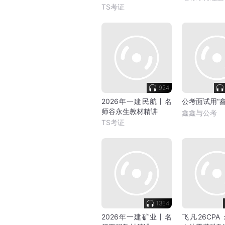
TS考证
924
2026年一建民航丨名
公考面试用“鑫
师谷永生教材精讲
鑫鑫与公考
TS考证
1364
2026年一建矿业丨名
飞凡26CP