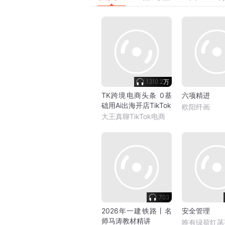
1310.2万
TK跨境电商头条 0基
六项精进
础用Ai出海开店TikTok
欧阳纤画
大王真聊TikTok电商
703
2026年一建铁路丨名
安全管理
师马涛教材精讲
唯有绿荷红菡