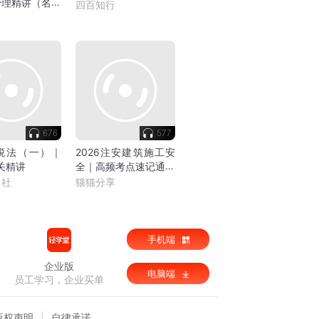
管理精讲（名师
四百知行
）
676
577
税法（一）｜
2026注安建筑施工安
通关精讲
全｜高频考点速记通关
课
习社
猫猫分享
手机端
企业版
电脑端
员工学习，企业买单
版权声明
自律承诺