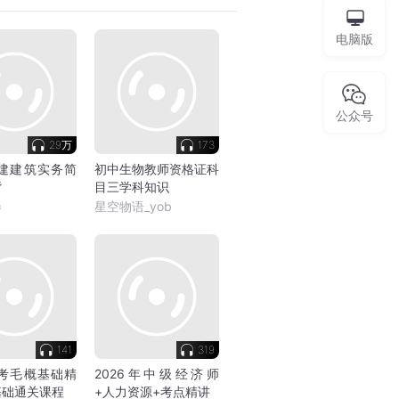
电脑版
公众号
29万
173
一建建筑实务简
初中生物教师资格证科
背
目三学科知识
卷
星空物语_yob
141
319
自考毛概基础精
2026年中级经济师
基础通关课程
+人力资源+考点精讲