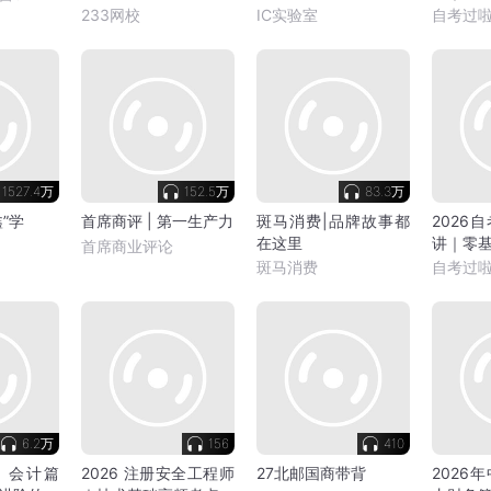
程-李天宇
233网校
IC实验室
自考过
1527.4万
152.5万
83.3万
”学
首席商评 | 第一生产力
斑马消费|品牌故事都
2026
在这里
讲｜零
首席商业评论
斑马消费
自考过
6.2万
156
410
A：会计篇
2026 注册安全工程师
27北邮国商带背
2026