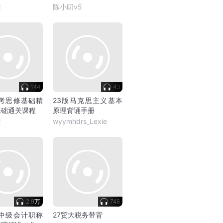
啦
陈小叨v5
144
43
自考思修基础精
23版马克思主义基本
基础通关课程
原理背诵手册
啦
wyymhdrs_Lexie
2.9万
748
年中级会计职称
27贸大税务带背