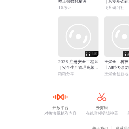
师王强教材精讲
｜从零基础到
关指南
TS考证
飞凡研习社
145
2026 注册安全工程师
王煜全 | 科
｜安全生产管理高频考
丨AI时代你
点速记
趋势
猫猫分享
王煜全创新地
开放平台
云剪辑
对接海量精彩内容
在线音频剪辑神器
关于我们
联系我