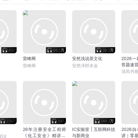
432
68.5万
39.3万
雷峰网
安然浅说茶文化
2026
答题速
雷峰网
安然泽郎央金
清风书
2307
347
149.3万
26年注册安全工程师
IC实验室 | 互联网科技
2026
《化工安全》精讲课
与新商业
讲｜零
萏6