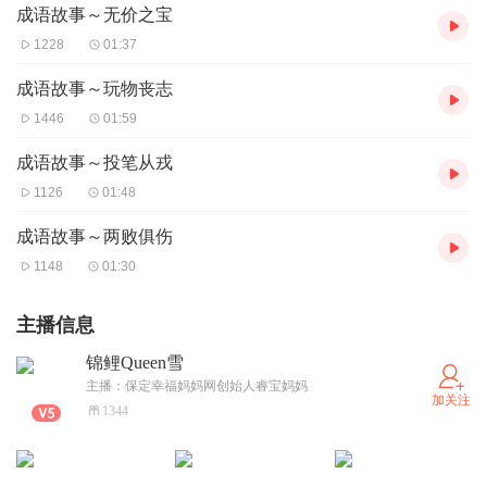
成语故事～无价之宝
1228
01:37
成语故事～玩物丧志
1446
01:59
成语故事～投笔从戎
1126
01:48
成语故事～两败俱伤
1148
01:30
主播信息
锦鲤Queen雪
主播：保定幸福妈妈网创始人睿宝妈妈
加关注
1344