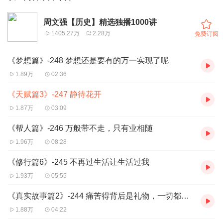
周文强【历史】精选独播1000讲
1405.27万
2.28万
免费订阅
《梦想篇》-248 梦想还是要有的万一实现了呢
1.89万
02:36
《天赋篇3》-247 静待花开
1.87万
03:09
《帮人篇》-246 万般带不走，只有业相随
1.96万
08:28
《修行篇6》-245 不再过生活让生活过我
1.93万
05:55
《真实故事篇2》-244 痛苦得背后是礼物，一切都是最好得安排
1.88万
04:22