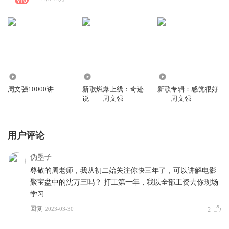
780.67万
3.39万
17.11万
周文强10000讲
新歌燃爆上线：奇迹
新歌专辑：感觉很好
说——周文强
——周文强
用户评论
伪墨子
尊敬的周老师，我从初二始关注你快三年了，可以讲解电影
聚宝盆中的沈万三吗？ 打工第一年，我以全部工资去你现场
学习
回复
2023-03-30
2