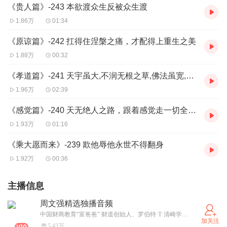
《贵人篇》-243 本欲渡众生反被众生渡
1.86万
01:34
《原谅篇》-242 扛得住涅槃之痛，才配得上重生之美
1.88万
00:32
《孝道篇》-241 天宇虽大,不润无根之草,佛法虽宽,不渡无缘之人
1.96万
02:39
《感觉篇》-240 天无绝人之路，跟着感觉走一切全都有
1.93万
01:16
《乘大愿而来》-239 欺他辱他永世不得翻身
1.92万
00:36
主播信息
周文强精选独播音频
中国财商教育“富爸爸” 财道创始人、罗伯特·T·清崎学生，北京世华管理专修学院财商商学院院长 出身农村，毫无背景的他，初中辍学走上工地，做过13个行业，26份工作，短短数年之内，创业成功，创办多家公司，如今早已实现财富自由，他独创致富学体系，用4大板块全方位根除穷人思维，他的财商思维是他白手起家的核心。
加关注
5.43万