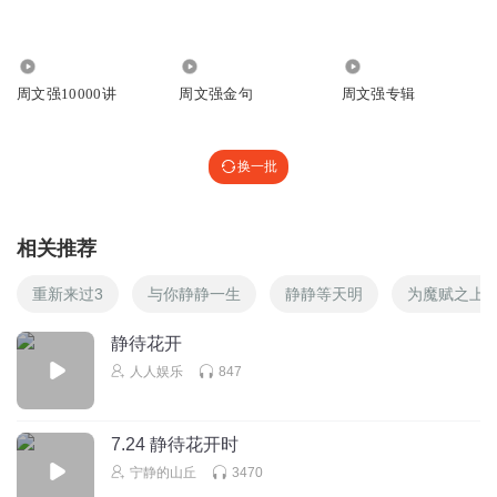
780.67万
1.20万
252.50万
周文强10000讲
周文强金句
周文强专辑
换一批
相关推荐
重新来过3
与你静静一生
静静等天明
为魔赋之上
静待花开
人人娱乐
847
7.24 静待花开时
宁静的山丘
3470