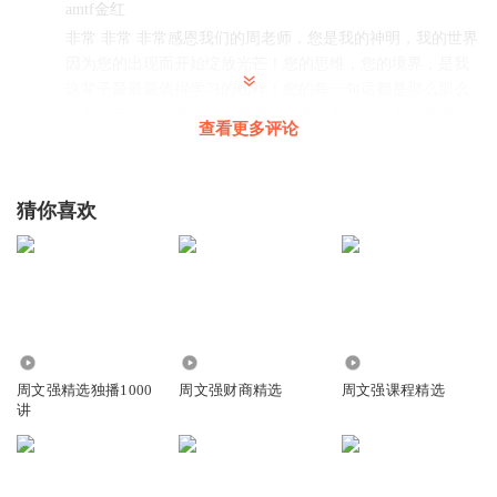
amtf金红
非常 非常 非常感恩我们的周老师，您是我的神明，我的世界
因为您的出现而开始绽放光芒！您的思维，您的境界，是我
这辈子最最最值得学习的榜样！您的每一句话都是那么那么
的有力量！您的每一句话都是我的勇往直前的动力！感恩
查看更多评论
您，感恩您，感恩您，爱您周老师
回复
2023-03-28
1
猜你喜欢
相信就能看到
回复 @
amtf金红
:
马延琴
讲的太棒了
回复
2023-04-27
0
438.89万
69.28万
93.85万
周文强精选独播1000
周文强财商精选
周文强课程精选
红袍状元
讲
简单说两句好好好
回复
2024-03-01
0