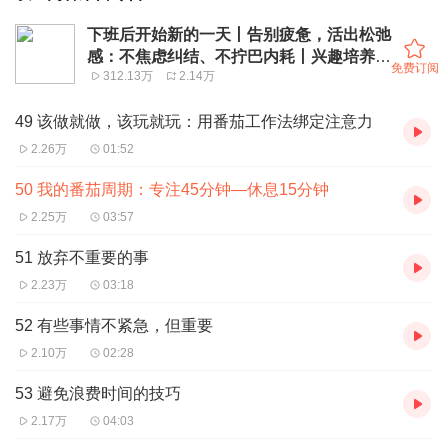
下班后开始新的一天丨告别疲惫，活出松弛
感：不焦虑纠结、不拧巴内耗丨兴趣培养、
免费订阅
312.13万
2.14万
副业创收
49 该做就做，该玩就玩：用番茄工作法绑定注意力
2.26万
01:52
50 我的番茄周期：专注45分钟—休息15分钟
2.25万
03:57
51 放弃不重要的事
2.23万
03:18
52 有些事情不紧急，但重要
2.10万
02:28
53 避免浪费时间的技巧
2.17万
04:03