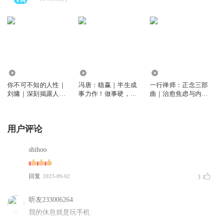
8024
2.39万
5.47万
你不可不知的人性｜
冯唐：稳赢｜半生成
一行禅师：正念三部
刘墉｜深刻揭露人性
事力作！做事硬，做
曲｜治愈焦虑与内耗
丑恶，但也展现人性
人稳，步步能赢
｜《幸福》《生活需
本善的光辉
要慢下来》《当我们
看见彼此》
用户评论
shihoo
回复
2023-09-02
3
听友233006264
我的休息就是玩手机