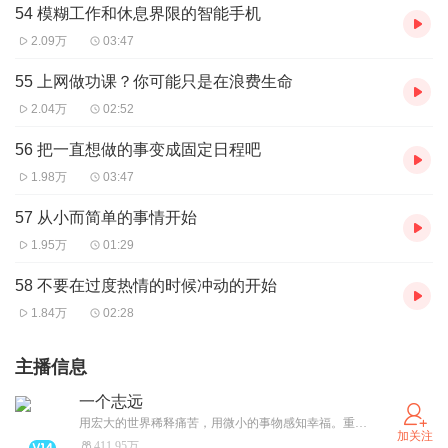
54 模糊工作和休息界限的智能手机
2.09万
03:47
55 上网做功课？你可能只是在浪费生命
2.04万
02:52
56 把一直想做的事变成固定日程吧
1.98万
03:47
57 从小而简单的事情开始
1.95万
01:29
58 不要在过度热情的时候冲动的开始
1.84万
02:28
主播信息
一个志远
用宏大的世界稀释痛苦，用微小的事物感知幸福。重磅新书刘墉《我不是教你诈》，《一行禅师:正念三部曲》，冯唐《稳赢》，欢迎订阅！每周一本书，和百万书友一起好好读书，好好生活。
加关注
411.95万