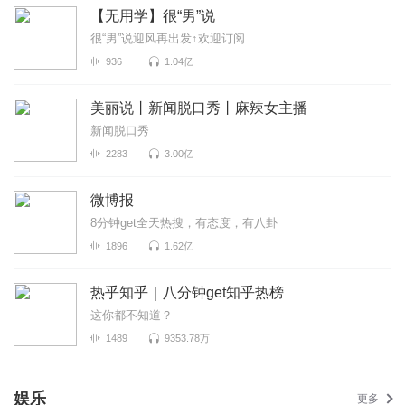
【无用学】很“男”说
很“男”说迎风再出发↑欢迎订阅
936
1.04亿
美丽说丨新闻脱口秀丨麻辣女主播
新闻脱口秀
2283
3.00亿
微博报
8分钟get全天热搜，有态度，有八卦
1896
1.62亿
热乎知乎｜八分钟get知乎热榜
这你都不知道？
1489
9353.78万
娱乐
更多