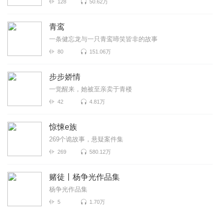
128
50.62万
青鸾
一条健忘龙与一只青鸾啼笑皆非的故事
80
151.06万
步步娇情
一觉醒来，她被至亲卖于青楼
42
4.81万
惊悚e族
269个诡故事，悬疑案件集
269
580.12万
赌徒丨杨争光作品集
杨争光作品集
5
1.70万