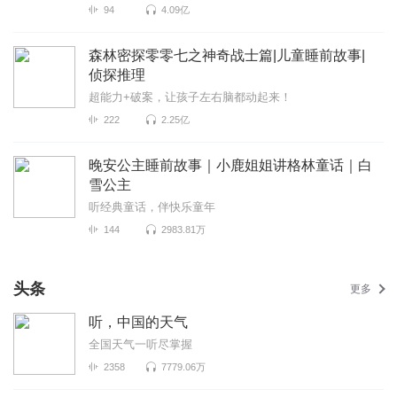
94
4.09亿
森林密探零零七之神奇战士篇|儿童睡前故事|
侦探推理
超能力+破案，让孩子左右脑都动起来！
222
2.25亿
晚安公主睡前故事｜小鹿姐姐讲格林童话｜白
雪公主
听经典童话，伴快乐童年
144
2983.81万
头条
更多
听，中国的天气
全国天气一听尽掌握
2358
7779.06万