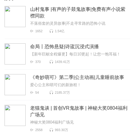
山村鬼事 |有声的子燚鬼故事|免费有声小说紫
㯲同款
不落俗套的灵异故事|不走寻常路的恐怖小说
1652
1.54亿
命局丨恐怖悬疑|诗宬沉浸式演播
【新年巨献全程爆更】每日10更起！让您一饱耳福！
370
1439.41万
《奇妙萌可》第二季|公主动画|儿童睡前故事
爱心公主和萌可们的新旅程！
54
2185.37万
老猫鬼谈 | 首创VR鬼故事 | 神秘大奖0804福利
广场见
神秘大奖0804福利广场见
2558
993.30万