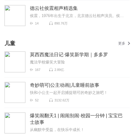
德云社侯震相声精选集
侯震，1976年出生于北京，北京德云社相声演员。侯震是相声大家侯宝林长孙，被称为...
14
890.76万
儿童
更多
莫西西魔法日记·爆笑新学期｜多多罗
魔法学校爆笑大冒险
167
2.89亿
奇妙萌可|公主动画|儿童睡前故事
快和小公主一起开启捕捉萌可的奇妙之旅吧！
52
3132.62万
爆笑闹翻天1 | 闹闹别闹·校园一分钟 | 宝宝巴
士故事
从幽默中受益，在快乐中成长！