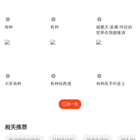
1.80万
7.58万
492
有种
有种
破桑天/多播/外挂的
世界你我都懂滴
3.06万
4.20万
15.97万
大宋有种
有种你再撞
有种高手叫道士
换一批
相关推荐
告诉我你知道的
只想告诉你
我来告诉你
神不会告