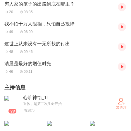
穷人家的孩子的出路到底在哪里？
20
08:35
我不怕千万人阻挡，只怕自己投降
49
06:09
这世上从来没有一无所获的付出
48
09:46
清晨是最好的增值时光
46
09:11
主播信息
心旷神怡_1l
退休，是第二次生命开始
加关注
2070