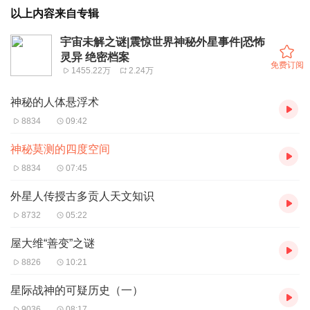
以上内容来自专辑
宇宙未解之谜|震惊世界神秘外星事件|恐怖
灵异 绝密档案
免费订阅
1455.22万
2.24万
神秘的人体悬浮术
8834
09:42
神秘莫测的四度空间
8834
07:45
外星人传授古多贡人天文知识
8732
05:22
屋大维“善变”之谜
8826
10:21
星际战神的可疑历史（一）
9036
08:17