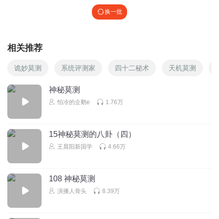
换一批
相关推荐
诡妙莫测
系统评测家
四十二秘术
天机莫测
神秘莫测
怕冷的企鹅e
1.76万
15神秘莫测的八卦（四）
王晨阳新国学
4.66万
108 神秘莫测
演播人骨头
8.39万