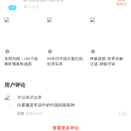
嗨~欢迎来到这个奇幻世界
加关注
11.37万
1.68万
1.23万
16.20万
东周列国：180个故
90年代中国大案纪实|
终极谜团 |世界未解
事听懂春秋战国
犯罪实录
之谜 |神秘宇宙
用户评论
李佳琳讲故事
白雾像是常说中的中国的路路神
回复
2026-03-10
3
查看更多评论