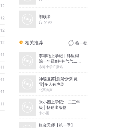
-12
朗读者
-12
5196
-12
相关推荐
-12
换一批
-11
李哪吒上学记｜稀里糊
涂一年级&神神气气二年
级
东海小学广播站
-11
神秘复苏|悬疑惊悚|灵
-11
异|多人有声剧
北冥有声
-11
米小圈上学记:一二三年
-11
级 | 畅销出版物
米小圈
摸金天师【第一季】