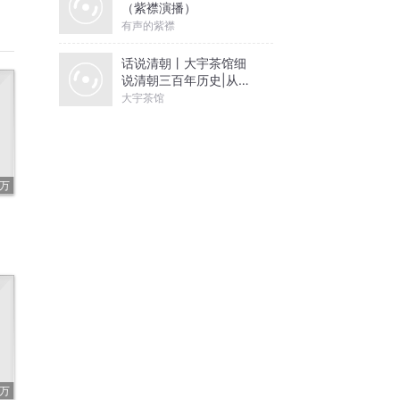
（紫襟演播）
有声的紫襟
话说清朝丨大宇茶馆细
说清朝三百年历史|从努
尔哈赤到末代皇帝溥仪|
大宇茶馆
康熙雍正乾隆
2万
5万