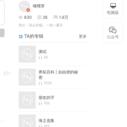
啫哩芽
电脑版
830
26
1.9万
简介：
风云作砚，一划一重天
论
TA的专辑
更多
公众号
测试
26
界拓百科 | 自由潜的秘
1
密
1025
朋友的字
100
海之选集
163