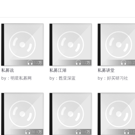
1.2万
1.2万
35.
私募说
私募江湖
私募讲堂
by：
明星私募网
by：
甦亚深蓝
by：
好买研习社
16.9万
1.8万
1.