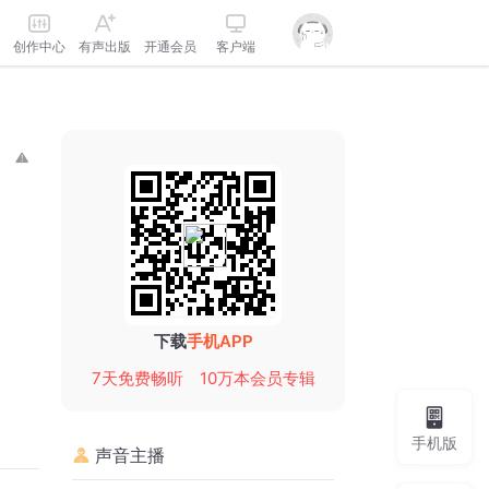
创作中心
有声出版
开通会员
客户端
下载
手机APP
7天免费畅听
10万本会员专辑
手机版
声音主播