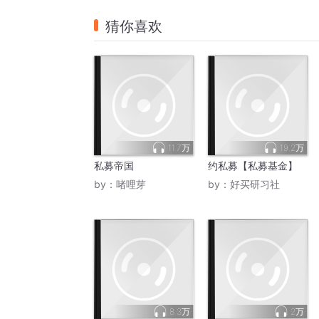
猜你喜欢
11.7万
19.2万
私募帝国
约私募【私募基金】
by：
啫哩芽
by：
好买研习社
8.3万
2万