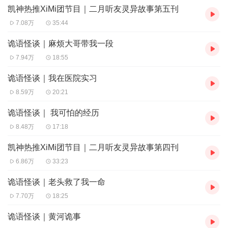
凯神热推XiMi团节目｜二月听友灵异故事第五刊
7.08万
35:44
诡语怪谈｜麻烦大哥带我一段
7.94万
18:55
诡语怪谈｜我在医院实习
8.59万
20:21
诡语怪谈｜ 我可怕的经历
8.48万
17:18
凯神热推XiMi团节目｜二月听友灵异故事第四刊
6.86万
33:23
诡语怪谈｜老头救了我一命
7.70万
18:25
诡语怪谈｜黄河诡事