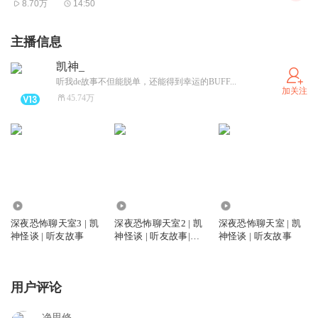
8.70万
14:50
主播信息
凯神_
听我de故事不但能脱单，还能得到幸运的BUFF...
加关注
45.74万
1831.23万
5666.78万
3519.13万
深夜恐怖聊天室3 | 凯
深夜恐怖聊天室2 | 凯
深夜恐怖聊天室 | 凯
神怪谈 | 听友故事
神怪谈 | 听友故事|新
神怪谈 | 听友故事
评书
用户评论
净思修