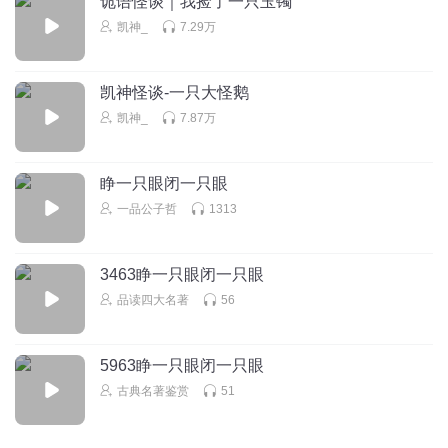
诡语怪谈｜我捡了一只玉镯
凯神_
7.29万
最爱家乡草
传说每条河里都有河神，每座山上都有山神！
凯神怪谈-一只大怪鹅
回复
2023-02-21
6
凯神_
7.87万
天地岩
从收走了两尊神物，老百姓们的日子就越来越好啦！
睁一只眼闭一只眼
回复
2023-02-22
6
一品公子哲
1313
津津乐道888
津河改造，过去粑粑尿都往里面倒，改造是大好事
3463睁一只眼闭一只眼
回复
2023-02-21
品读四大名著
56
5
耍帅的大帅
5963睁一只眼闭一只眼
河神。我家这边那河也有一只
古典名著鉴赏
51
回复
2023-02-23
4