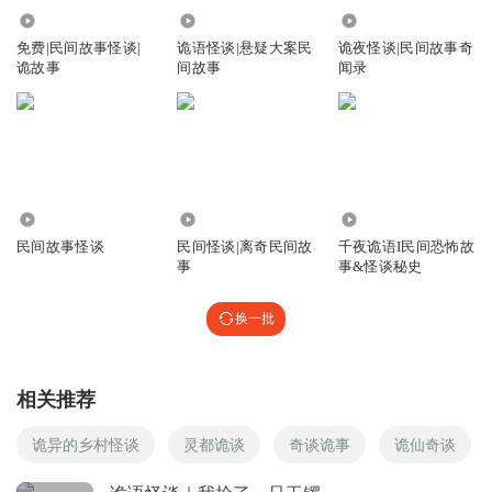
44.86万
3356
2581
按这个故事里的理论,死者家属是不是可以找天津政府索赔.改
免费|民间故事怪谈|
诡语怪谈|悬疑大案民
诡夜怪谈|民间故事奇
造动了风水
诡故事
间故事
闻录
回复
2023-02-22
8
普通朋友_cp
这个好像是二道闸那边的故事，天津市所有关于河的故事应
该就属东丽湖水鬼的事最邪乎了，当时好多壳帽和看热闹的
都看见了
788
4366
4.27万
回复
2023-02-22
民间故事怪谈
民间怪谈|离奇民间故
千夜诡语I民间恐怖故
7
事
事&怪谈秘史
金翼之风
回复 @
普通朋友_cp
:
讲讲
换一批
令狐冲_喜马拉雅
一个大王八和一只大蛤蟆，哈哈哈哈哈
相关推荐
回复
2023-02-28
5
诡异的乡村怪谈
灵都诡谈
奇谈诡事
诡仙奇谈
長歌暖諨生
回复 @
令狐冲_喜马拉雅
:
一戳一蹦哒