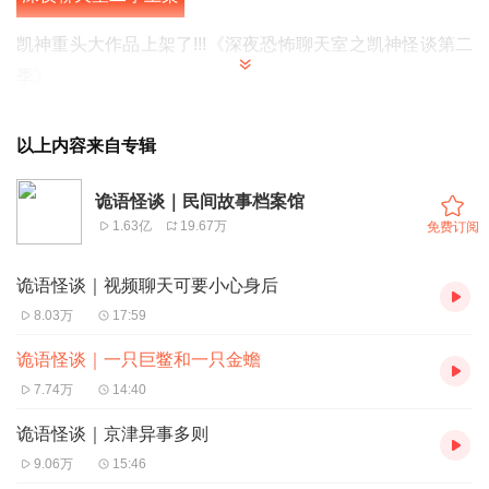
凯神重头大作品上架了!!!
《深夜恐怖聊天室之凯神怪谈第二
季》
每晚6点更新，
并且限免阶段快去听吧！！！
以上内容来自专辑
诡语怪谈｜民间故事档案馆
1.63亿
19.67万
免费订阅
诡语怪谈｜视频聊天可要小心身后
8.03万
17:59
诡语怪谈｜一只巨鳖和一只金蟾
7.74万
14:40
诡语怪谈｜京津异事多则
9.06万
15:46