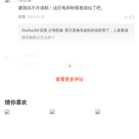
建国后不许成精！这巨龟和蛤蟆都成仙了吧。
回复
2023-02-21
11
DeeDee369
回复 @
净思修
:
那只是掩耳盗铃的说辞罢了，人真要成
精还能阻止怎么的？
一吻巴黎_g5
这只鳖和王八~这不一个东西吗
回复
2023-02-21
11
查看更多评论
陪我看花吧
回复 @
一吻巴黎_g5
:
不一样
猜你喜欢
小祖宗叫豆芽
天津海河吧？我听我姥爷给我讲过这个事
回复
2023-02-21
9
qzuser_DGO0