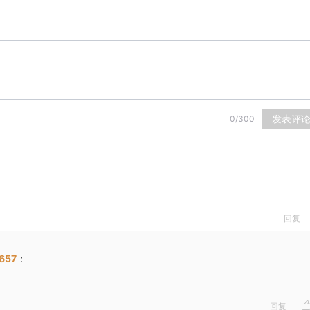
发表评
0
/
300
5分）
几个小题，从题中所给的A、B、C三个
，你将有时间阅读各个小题，每小题5秒钟：听
对话或独白读两遍。
回复
657
：
回复