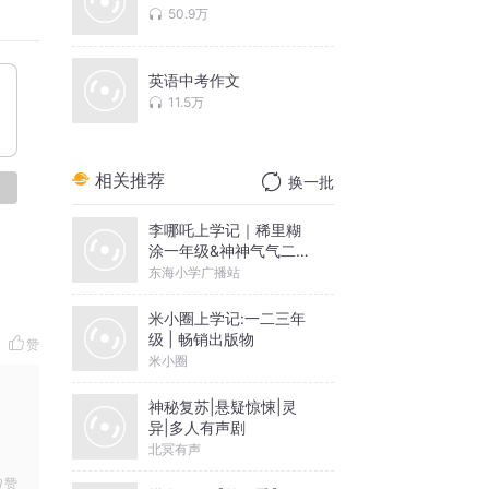
50.9万
英语中考作文
11.5万
相关推荐
换一批
论
李哪吒上学记｜稀里糊
涂一年级&神神气气二年
级
东海小学广播站
米小圈上学记:一二三年
级 | 畅销出版物
赞
米小圈
神秘复苏|悬疑惊悚|灵
异|多人有声剧
北冥有声
赞