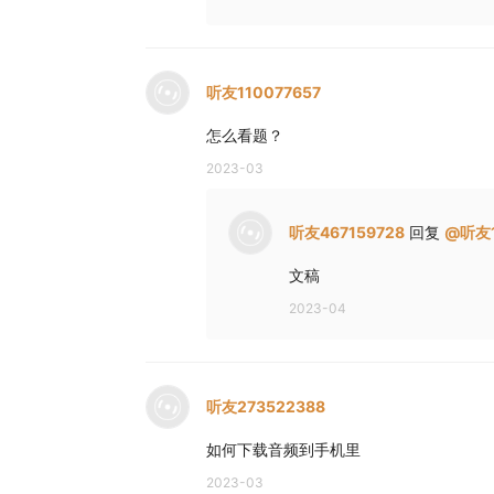
C.It has been lost.
7.Who is to blame for this problem?
A.The sales manager.
听友110077657
B.The customer.
怎么看题？
C.The supplier.
2023-03
听第7段材科，回答第8至10题，
8.Where did the woman plan to go?
听友467159728
回复
@
听友1
A.Cape Island.
文稿
B.Festo Island.
2023-04
C.Dennis Island.
9.What does the man do?
A.A tourist.
听友273522388
B.A shop owner.
C.A mechanic.
如何下载音频到手机里
10.What will the woman do next?
2023-03