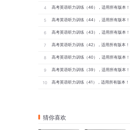
C.Brave.
4
听第9段材料，回答第14至17题。
5
14.How long has it been since the woman lef
A.4 years.
6
B.5 years.
7
C.8 years.
8
15.Where does the man know about the wo
A.From his sister.
9
B.From a meeting.
10
C.From his teacher.
16.What is the woman going to do next wee
A.Visit her old friend
B.Give a presentation.
猜你喜欢
C.Interpret for her boss.
17.What is the relationship between the spe