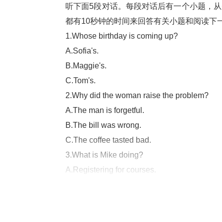
听下面5段对话。每段对话后有一个小题，从
都有10秒钟的时间来回答有关小题和阅读下
1.Whose birthday is coming up?
A.Sofia's.
B.Maggie's.
C.Tom's.
2.Why did the woman raise the problem?
A.The man is forgetful.
B.The bill was wrong.
C.The coffee tasted bad.
3.What is Mike doing?
A.Registering for courses.
B.Preparing for final tests.
C.Writing a term paper.
4.How soon will the movie start?