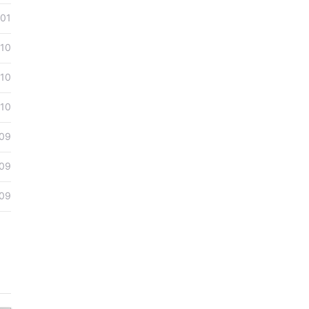
01
-10
-10
-10
09
09
09