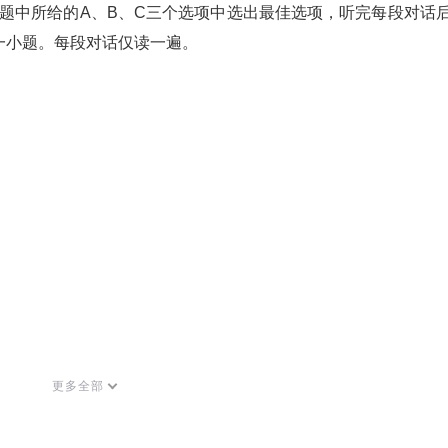
题中所给的A、B、C三个选项中选出
最佳选项，听完每段对话
一小题。每
段对话仅读一遍。
更多全部