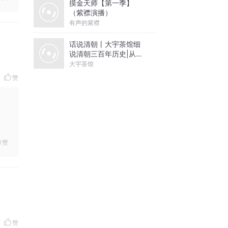
摸金天师【第一季】
（紫襟演播）
有声的紫襟
话说清朝丨大宇茶馆细
说清朝三百年历史|从努
尔哈赤到末代皇帝溥仪|
大宇茶馆
康熙雍正乾隆
赞
赞
赞