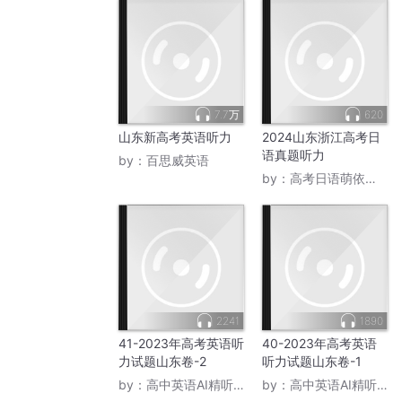
A.Schoolmates
B.Teacher and student
C.Boss and employee.
听第10段材料，回答第18至20题。
7.7万
620
18.What is the first destination of the tour?
山东新高考英语听力
2024山东浙江高考日
A.The museum.
语真题听力
by：
百思威英语
by：
高考日语萌依先生
B.The City Hall.
C.The park.
19.What time will they leave for the Stanley 
A.At 9:30 a.m.
B.At11:30a.m,
C.At 1:30 p.m.
2241
1890
20.What is the speaker talking about next?
41-2023年高考英语听
40-2023年高考英语
力试题山东卷-2
听力试题山东卷-1
A.Safety information.
by：
高中英语AI精听课程
by：
高中英语AI精听课程
B.The gathering time.