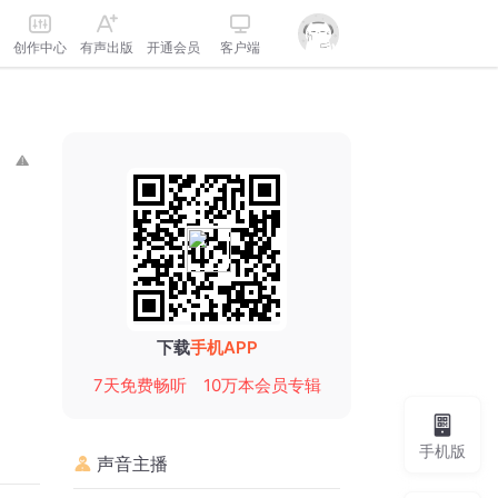
创作中心
有声出版
开通会员
客户端
下载
手机APP
7天免费畅听
10万本会员专辑
手机版
声音主播