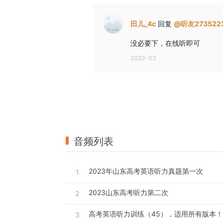
A.Fix her boat.
田儿_4c
回复
@
听友273522
B.Talk to the man's brother.
C.Buy some coffee beans.
没必要下，在线听即可
听第8段材料，回答第11至13题。
2023-03
11.What does the woman think of herself?
A.A skilled coach.
B.A reliable teammate.
C.A talented sportswoman.
12.Why is the man going here with equipme
音频列表
A.To climb the wall.
B.To protect himself.
2023年山东高考英语听力真题第一次
1
C.To share with the woman.
13.How can the man be described?
2023山东高考听力第二次
2
A.Careful.
3
B.Generous