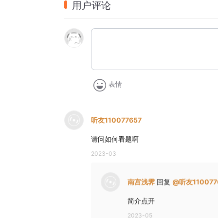
用户评论
A.In half an hour.
B.In one hour.
C.In two hours.
5.What will the man probably do next?
A.Answer questions.
B.Wait for friends.
表情
C.Book a flight.
第二节（共15小题：每小题1.5分，满分22.
听友110077657
听下面5段对话或独白，每段对话或独白后有
选项中选出最佳选项，听每段对话或独白前
请问如何看题啊
完后，各小题将给出5秒钟的作答时间。每段
2023-03
听第6段材料，回答第6、7题。
南宫浅霁
回复
@
听友110077
6.What's wrong with the man's order?
A.It has been misplaced.
简介点开
B.It has been delayed.
2023-05