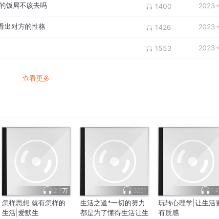
样的饭局不该去吗
2023-
1400
能看出对方的性格
2023-
1426
2023-
1553
查看更多
2.7万
3251
1.
怎样思想 就有怎样的
生活之道*一切的努力
玩转心理学|让生活
生活|爱默生
都是为了懂得生活让生
有质感