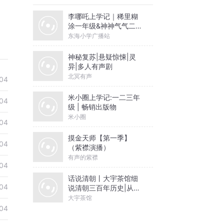
李哪吒上学记｜稀里糊
涂一年级&神神气气二年
级
东海小学广播站
神秘复苏|悬疑惊悚|灵
异|多人有声剧
北冥有声
04
米小圈上学记:一二三年
04
级 | 畅销出版物
米小圈
04
摸金天师【第一季】
04
（紫襟演播）
有声的紫襟
04
话说清朝丨大宇茶馆细
04
说清朝三百年历史|从努
尔哈赤到末代皇帝溥仪|
大宇茶馆
康熙雍正乾隆
04