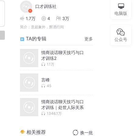
口才训练社
电脑版
1.7万
4
3万
简介：
意超象外，辉洒行间
论
TA的专辑
更多
公众号
情商说话聊天技巧与口
才训练2
1.1万
言峰
45
情商说话聊天技巧与口
才训练｜处世人际关系
1346.1万
相关推荐
换一批