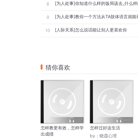
[为人处事]你知道什么样的饭局该去_什么
8
[为人处事]教你一个方法从TA肢体语言就
9
[人际关系]怎么说话能让别人更喜欢你
10
猜你喜欢
227
2422
怎样教更有效，怎样学
怎样过好这生活
出成绩
by：
晓霞心理