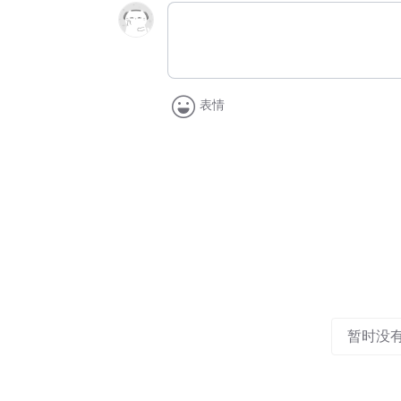
表情
暂时没