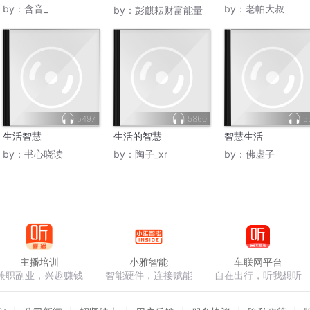
活更有品质
by：
含音_
by：
老帕大叔
by：
彭麒耘财富能量
5497
5860
5
生活智慧
生活的智慧
智慧生活
by：
书心晓读
by：
陶子_xr
by：
佛虚子
主播培训
小雅智能
车联网平台
兼职副业，兴趣赚钱
智能硬件，连接赋能
自在出行，听我想听