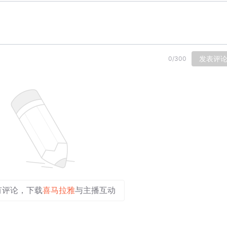
发表评
0
/
300
有评论，下载
喜马拉雅
与主播互动