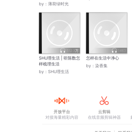
by：
薄荷绿时光
512.3万
1463
SHU理生活 | 听陈数怎
怎样在生活中净心
样梳理生活
by：
染香集
by：
SHU理生活
开放平台
云剪辑
对接海量精彩内容
在线音频剪辑神器