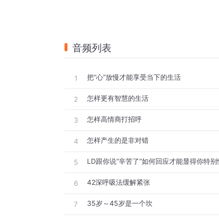
音频列表
把“心”放慢才能享受当下的生活
1
怎样更有智慧的生活
2
怎样高情商打招呼
3
怎样产生的是非对错
4
LD跟你说“辛苦了”如何回应才能显得你特别
5
42深呼吸法缓解紧张
6
35岁～45岁是一个坎
7