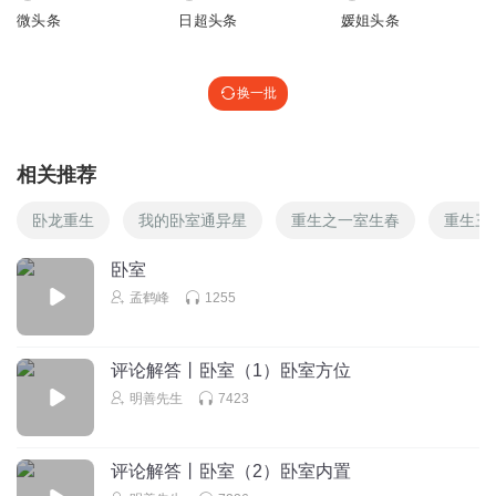
微头条
日超头条
媛姐头条
换一批
相关推荐
卧龙重生
我的卧室通异星
重生之一室生春
重生三
卧室
孟鹤峰
1255
评论解答丨卧室（1）卧室方位
明善先生
7423
评论解答丨卧室（2）卧室内置