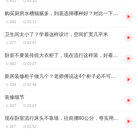
402
03:10
购买厨房水槽猫腻多，到底选择哪种好？对比一下你就懂了
340
03:17
卫生间太小了？学着这样设计，空间扩宽几平米
377
02:57
卧室不要装传统大衣柜了，现在流行这样装，好看又不占地方！
362
03:27
新房装修柜子做几个？老师傅说这4个柜子必不可少，你做对了吗
339
02:48
装修细节
307
03:07
现在卧室流行床头不靠墙，往前挪80公分，夸实用的业主不止一两个
367
02:52