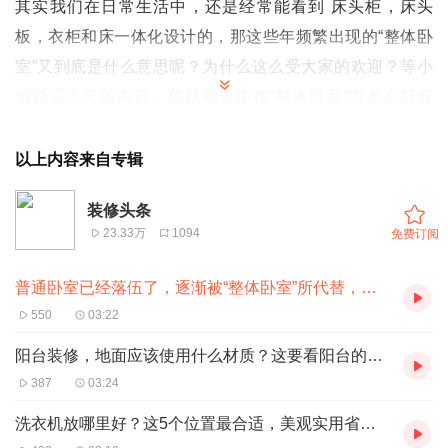
其实我们在日常生活中，还是经常能看到 床头柜，床头
板，衣柜和床一体化设计的，那这些年频繁出现的“整体卧
室”又到底是什么意思呢？为什么这么受大家的欢迎？等小
编说完今天的内容，你就知道住在“整体卧室”有多么舒服
了。想了解更多装修知识，关注公众号装修百宝书，更多装
修干货等着你！
以上内容来自专辑
装修头条
23.33万
1094
免费订阅
普通卧室已经落伍了，逐渐被“整体卧室”所代替，因为这3个优势
550
03:22
阳台装修，地面应该使用什么材质？这要看阳台的功能如何
387
03:24
洗衣机放哪里好？这5个位置最合适，美观实用省空间