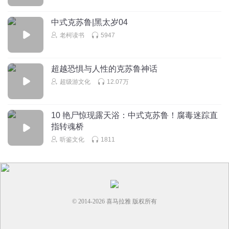
中式克苏鲁|黑太岁04
老柯读书
5947
超越恐惧与人性的克苏鲁神话
超级游文化
12.07万
10 艳尸惊现露天浴：中式克苏鲁！腐毒迷踪直
指转魂桥
听鉴文化
1811
© 2014-
2026
喜马拉雅 版权所有