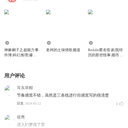
15.10万
4169
23.03万
神麻嗣子之超能力事
老柯的土味情歌频道
Reddit匿名怪谈|我经
件簿|科幻推理|爆笑
历的那些怪事|都市传
又恐怖
说
用户评论
耳东草帽
节奏感觉不错，虽然是三条线进行但感觉写的很清楚
回复
2024-05-22
3
獾鹰
进入幻梦境了罢