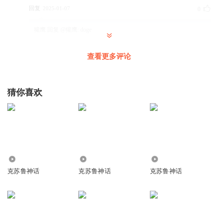
回复
2025-01-07
0
獾鹰
回复 @
獾鹰
:
doge
查看更多评论
司空断
回复
2024-10-24
0
猜你喜欢
不愿起名
好
回复
2023-02-24
0
1.06万
706
42.13万
克苏鲁神话
克苏鲁神话
克苏鲁神话