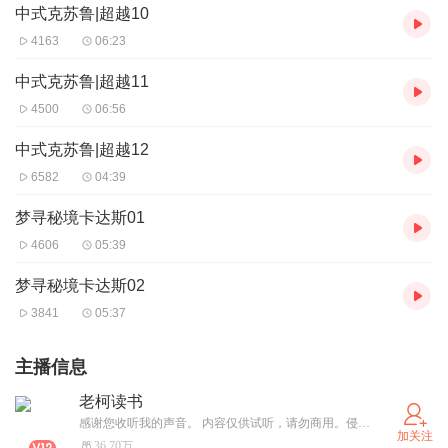
中式克苏鲁|超越10
4163
06:23
中式克苏鲁|超越11
4500
06:56
中式克苏鲁|超越12
6582
04:39
梦寻秘境卡达斯01
4606
05:39
梦寻秘境卡达斯02
3841
05:37
主播信息
老柯读书
感谢您收听我的声音。 内容仅供试听，请勿商用。侵权必删。
加关注
36.70万