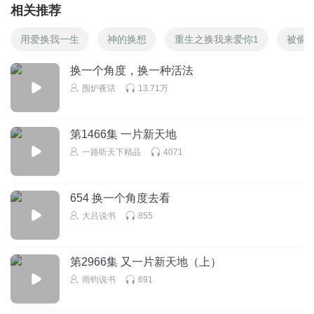
相关推荐
用爱换我一生
神的换想
重生之换我来爱你1
被偷
换一个角度，换一种活法
围炉夜话
13.71万
第1466集 一片新天地
一路听天下精品
4071
654 换一个角度去看
大吕说书
855
第2966集 又一片新天地（上）
雨钧说书
691