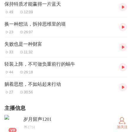
保持特质才能赢得一片蓝天
49
12:09
换一种想法，拆掉思维里的墙
23
26:07
失败也是一种财富
33
11:32
轻装上阵，不可做负重前行的蜗牛
44
26:18
躺着思想，不如站起来行动
27
30:56
主播信息
岁月留声1201
加关注
1714