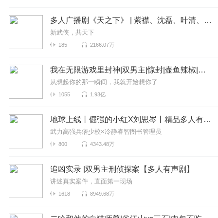
多人广播剧《天之下》 | 紫襟、沈磊、叶清、于朦胧领衔
新武侠，共天下
185
2166.07万
我在无限游戏里封神|双男主|惊封|壶鱼辣椒|边江工作室|徐宇隆|无限流|我在惊悚游戏里封神
从想起你的那一瞬间，我就开始想你了
1055
1.93亿
地球上线丨倔强的小红X刘思岑丨精品多人有声剧丨莫晨欢丨隐轩剧社丨晋江200亿积分作品
武力高强兵痞少校×冷静睿智图书管理员
800
4343.48万
追凶实录 |双男主刑侦探案【多人有声剧】
讲述真实案件，直面第一现场
1618
8949.68万