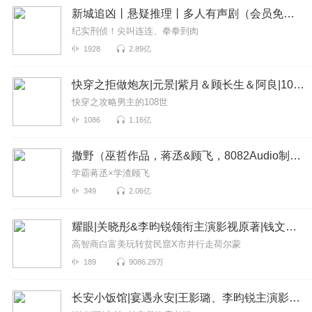
新城追凶丨悬疑推理丨多人有声剧（会员免费）
纪实刑侦！尖叫连连、拳拳到肉
1928
2.89亿
快穿之拒做炮灰|元景|紫月＆顾长生＆阿良|108世
快穿之攻略男主的108世
1086
1.16亿
撒野（巫哲作品，蒋丞&顾飞，8082Audio制作）| 左肩有你原著
学霸蒋丞×学渣顾飞
349
2.06亿
耀眼|关晓彤&李昀锐领衔主演影视原著|钱文青|篛藜|温暖治愈系校园甜文
高智商白富美玩转贫民窟X市井行走荷尔蒙
189
9086.29万
长安小饭馆|宴遇永安|王影璐、李昀锐主演影视原著|樱桃糕|美食甜宠两不误 8082Audio制作【高甜剧场】