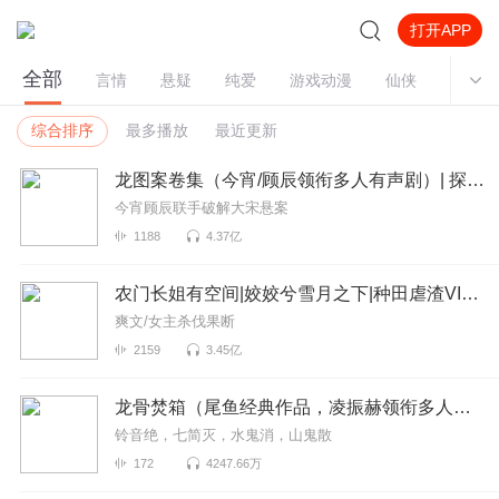
打开APP
全部
言情
悬疑
纯爱
游戏动漫
仙侠
架空
综合排序
最多播放
最近更新
龙图案卷集（今宵/顾辰领衔多人有声剧）| 探案
今宵顾辰联手破解大宋悬案
1188
4.37亿
农门长姐有空间|姣姣兮雪月之下|种田虐渣VIP免费
爽文/女主杀伐果断
2159
3.45亿
龙骨焚箱（尾鱼经典作品，凌振赫领衔多人有声剧）
铃音绝，七简灭，水鬼消，山鬼散
172
4247.66万