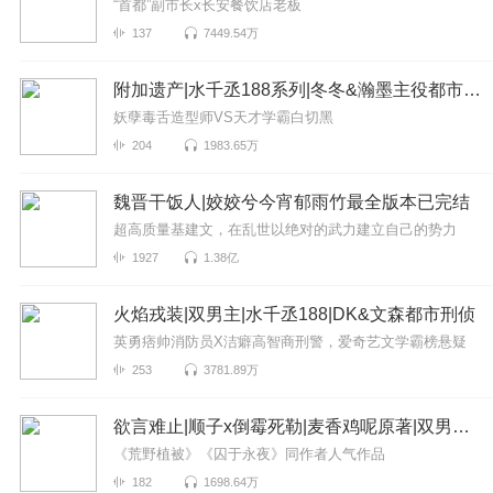
“首都”副市长x长安餐饮店老板
137
7449.54万
附加遗产|水千丞188系列|冬冬&瀚墨主役都市虐恋
妖孽毒舌造型师VS天才学霸白切黑
204
1983.65万
魏晋干饭人|姣姣兮今宵郁雨竹最全版本已完结
超高质量基建文，在乱世以绝对的武力建立自己的势力
1927
1.38亿
火焰戎装|双男主|水千丞188|DK&文森都市刑侦
英勇痞帅消防员X洁癖高智商刑警，爱奇艺文学霸榜悬疑
253
3781.89万
欲言难止|顺子x倒霉死勒|麦香鸡呢原著|双男主HE
《荒野植被》《囚于永夜》同作者人气作品
182
1698.64万