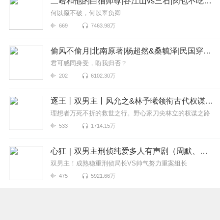
二哈和他的白猫师尊|谷江山vs三石|肉包不吃肉原著
何以窥不破，何以辜负卿
669
7463.98万
偷风不偷月|北南原著|杨超然&桑毓泽|民国穿今|多人有声剧
君可感同身受，盼我归否？
202
6102.30万
逐王丨双男主丨风允之&林予曦领衔古代权谋有声剧丨水千丞原著
理想者万死不折的救世之行。野心家刀尖林立的权谋之路
533
1714.15万
心狂｜双男主刑侦纯爱多人有声剧（周默、青山领衔）
双男主！成熟稳重刑侦局长VS帅气努力重案组长
475
5921.66万