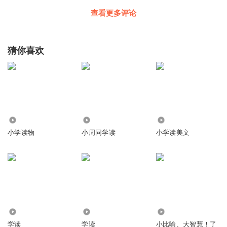
查看更多评论
猜你喜欢
246
6064
810
小学读物
小周同学读
小学读美文
76.65万
13.07万
5477
学读
学读
小比喻、大智慧！了