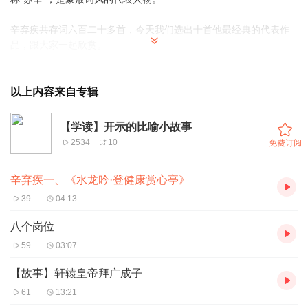
辛弃疾共存词六百二十多首，今天我们选出十首他最经典的代表作
品，跟大家一起欣赏。
辛弃疾
以上内容来自专辑
一、《水龙吟·登健康赏心亭》
【学读】开示的比喻小故事
水龙吟·登建康赏心亭
2534
10
免费订阅
楚天千里清秋，水随天去秋无际。遥岑远目，献愁供恨，玉簪螺
辛弃疾一、《水龙吟·登健康赏心亭》
髻。
落日楼头，断鸿声里，江南游子。把吴钩看了，栏杆拍遍，无人
39
04:13
会，登临意。
八个岗位
休说鲈鱼堪脍，尽西风，季鹰归未？求田问舍，怕应羞见，刘郎才
59
03:07
气。
可惜流年，忧愁风雨，树犹如此！倩何人唤取，红巾翠袖，揾英雄
【故事】轩辕皇帝拜广成子
泪！
61
13:21