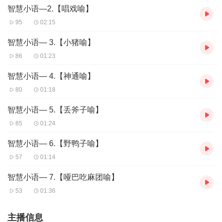
这首词写于宋孝宗淳熙元年（1174）秋，此时，辛弃疾在时任建康
智慧小语—2.【唱戏喻】
留守叶衡的幕府中当参议官。辛弃疾本是怀着报国之志，从金国统
95
02:15
治区跋涉千万里来投奔南宋朝廷，然而他却一直得不到重用，内心
的愤懑可想而知。因此，辛弃疾借登临赏心亭之际，写下了这首
智慧小语— 3.【小猪喻】
词，抒发英雄失意、壮志难酬的抑郁之情。
86
01:23
词的上阕写景。楚天千里，辽远空阔，秋色无边无际，江水奔流，
智慧小语— 4.【神通喻】
直到天边。词人登亭远望，目光极处，远山层层叠叠，有的像美人
80
01:18
头上的玉簪，有的像美人头上的发髻，煞是好看。然而，一想到还
有一半山河沦陷敌手，眼前的山河反而引起了词人内心无限的愁
智慧小语— 5.【丢斧子喻】
恨。
85
01:24
落日挂在楼头，鸿雁发出悲鸣，他这个客居江面的游子，看遍了手
中的宝剑，拍遍了亭上的栏杆，一腔愤懑无处诉说，没有人理解他
智慧小语— 6.【野鸭子喻】
内心的一腔热血。
57
01:14
词的下阕，连胜张翰、许汜、桓温三人的典故，传达时光流逝、壮
志难酬的无限伤感之情。
智慧小语— 7.【哑巴吃麻团喻】
词人不想像张翰那样，因为思念家乡菜，便辞官归家，也不想像许
53
01:36
汜那样，身处乱世，家国破碎，却只知求田问舍，连刘备都看不起
他。词人的内心，一直怀着收复失地的壮志，然而时光一天天逝
去，他却一直得不到朝廷的重用。当年桓温北征，看到曾经种在琅
主播信息