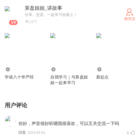
琊的树苗，已经长成参天大树，不禁感慨地说：“树犹如此，人何以
算盘姐姐_讲故事
堪。“而现在，词人看着亭外的树，他就像那些树，还能经受多少风
分享、交流、一起学习在路上！
吹雨打呢？
加关注
词的最后说，想要请求一二红颜知己，擦拭自己伤心的泪水，都找
2475
不到。再次强化了词人无人理解的孤独处境。
9761
3713
681
学读八十华严经
自我学习｜与算盘姐
新起点
姐一起来学习
用户评论
你好，声音很好听嗯我很喜欢，可以互关交流一下吗
回复
2023-03-03
0