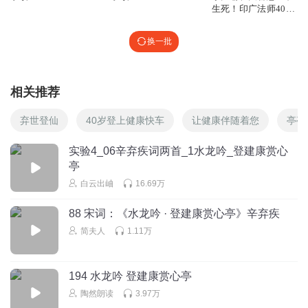
生死！印广法师40
喻！
换一批
相关推荐
弃世登仙
40岁登上健康快车
让健康伴随着您
亭亭
实验4_06辛弃疾词两首_1水龙吟_登建康赏心
亭
白云出岫
16.69万
88 宋词：《水龙吟 · 登建康赏心亭》辛弃疾
简夫人
1.11万
194 水龙吟 登建康赏心亭
陶然朗读
3.97万