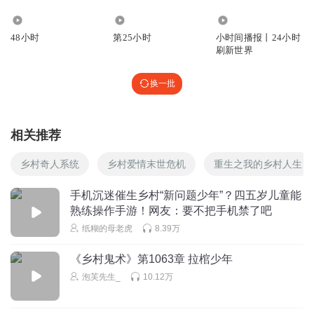
9394
2228
1982.17万
48小时
第25小时
小时间播报丨24小时
刷新世界
换一批
相关推荐
乡村奇人系统
乡村爱情末世危机
重生之我的乡村人生
手机沉迷催生乡村“新问题少年”？四五岁儿童能
熟练操作手游！网友：要不把手机禁了吧
纸糊的母老虎
8.39万
《乡村鬼术》第1063章 拉棺少年
泡芙先生_
10.12万