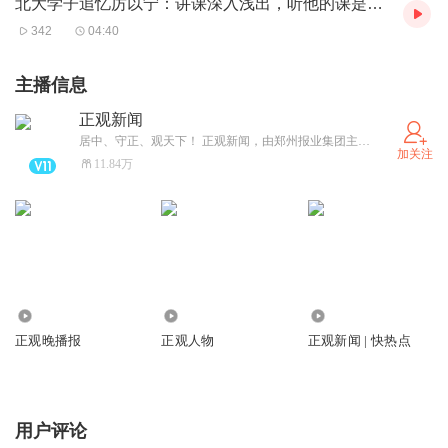
北大学子追忆厉以宁：讲课深入浅出，听他的课是一种享受
跟祖父母一起生活。由于“隔代亲”，当孙辈出现不当行为
342
04:40
时，祖父母往往妥协或纵容，这是实情。但是，把责任全甩
给家长，并不公允。在现有的国情、乡情和村情的背景中，
主播信息
农民出去打工，养家糊口，这是“刚需”；他们无法将孩子带
正观新闻
到城市中，这也是应受正视的困境。因此，针对农村地区发
居中、守正、观天下！ 正观新闻，由郑州报业集团主办，是郑州市全力打造的“扎根郑州、立足中原、放眼全球”的拥有较强影响力的新型主流媒体，集“新闻+政务+服务”于一体的突出文化和国际视野的新媒体平台。
加关注
展现状，不仅需要提高农村留守儿童家长的家庭教育水平，
11.84万
还需要强化家庭教育中父母作为监护人的责任意识，并通过
政府帮扶，多管齐下才能收到效果。
即便家长有监护不力的问题，也不等于相关平台就不可以承
担责任，不等于一些网游和短视频不存在问题。该课题组认
为，手机游戏包含暴力色彩，一些短视频有软色情等不良内
1780.36万
804.94万
43.28万
容，会对留守儿童带来严重心理问题。
正观晚播报
正观人物
正观新闻 | 快热点
国家网信办相关负责人曾指出，在管理部门三令五申的情况
下，一些短视频平台仍然恣意妄为，放任传播低俗、恶搞、
用户评论
荒诞甚至色情、暴力等违法和不良信息，“给广大网民特别