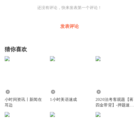
是青少年网民造成严重不良影响，违规情节严重，社会反映
还没有评论，快来发表第一个评论！
强烈”。这是事实。
就在日前，国家广播电视总局召开会议研究部署加强短视频
发表评论
管理、防范未成年人沉迷等工作，会议指出：“加强短视频
建设和管理，大力激浊扬清，营造短视频清朗空间，提高未
猜你喜欢
成年人保护水平”。除了短视频，一些网游也需要优化管
理，实现提质升级。有个细节是，监管部门提出，要全面抓
好算法管理等各项重点任务落实。算法管理的乱象该消除
了。
把“掉”入手机里的乡村少年儿童救出来，这是要紧的事。对
4.22万
1.94万
16.36万
乡村少年儿童多一些陪伴，转移网游和短视频对他们的吸引
小时间资讯丨新闻在
1小时美语速成
2020法考客观题【蒋
耳边
四金带背】-押题速记
力，让他们拥有明亮的未来，这是全社会的共同责任。
3小时