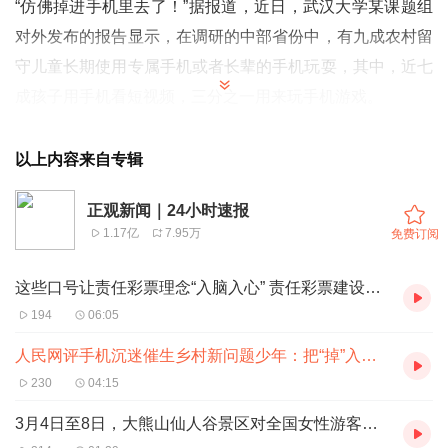
“仿佛掉进手机里去了！”据报道，近日，武汉大学某课题组
对外发布的报告显示，在调研的中部省份中，有九成农村留
守儿童长期使用专属手机或者长辈的手机玩耍，其中，近七
成孩子用手机看短视频，三分之一用来玩手机游戏。
如果说“有的留守孩子为了打游戏连续5天5夜不睡觉”，略显
夸张的话，那么乡村一些少年儿童“熬夜玩手机，玩通宵”“走
以上内容来自专辑
到哪里都在玩”“边吃边继续打游戏”“不少男学生扎堆儿成群
正观新闻｜24小时速报
玩手游”“男生们聚在一起最喜欢讨论的也是手机游戏”等，则
1.17亿
7.95万
免费订阅
绝非捕风捉影。只要我们到乡村走一趟，抑或向乡亲了解一
下，就不难有此判断。
这些口号让责任彩票理念“入脑入心” 责任彩票建设方能践之于行
乡村少年儿童“掉”进手机里，带来的后果令人忧心忡忡。对
194
06:05
此，报道梳理的清清楚楚，先是无心向学，成绩一落千丈，
人民网评手机沉迷催生乡村新问题少年：把“掉”入手机里的乡村少年救出来
甚至出现“游戏大神”比“学习尖子”更受追捧的怪现象。接
230
04:15
着，这些“掉”入手机里的乡村少年儿童，视力下降，身体素
3月4日至8日，大熊山仙人谷景区对全国女性游客免门票
质堪忧。