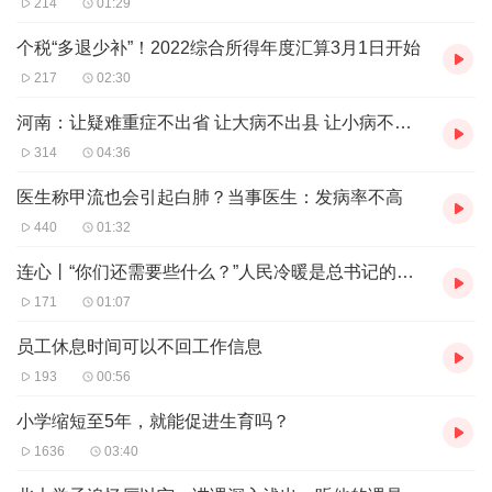
214
01:29
此外，因沉迷手机而发生的悲剧也让人揪心。课题组调研了
解到，在华中地区的一个山区县，近3年曾发生两起学生因
个税“多退少补”！2022综合所得年度汇算3月1日开始
手机被没收而轻生的极端案例。虽是极端案例，所暴露出的
217
02:30
问题不能不引起关注。
河南：让疑难重症不出省 让大病不出县 让小病不出村
其实，与其说乡村少年儿童“掉”进手机里，不如说他
314
04:36
们“掉”进手机里的网游和短视频里。手机只是载体，或者说
医生称甲流也会引起白肺？当事医生：发病率不高
只是工具，是网游和短视频充满魔力，让缺乏自控力的少年
440
01:32
儿童沉溺其中，不能自拔。
连心丨“你们还需要些什么？”人民冷暖是总书记的时刻牵挂
首先需要厘清的是，不能污名化网游和短视频，它们的存在
171
01:07
自有其价值。但也不可否认，相关平台做事不地道，扮演了
不光彩角色。一定程度上，相关平台把少年儿童当成了“猎
员工休息时间可以不回工作信息
物”，诱使他们接触网游和短视频，一次次地惑其分寸，诱
193
00:56
其上瘾。
小学缩短至5年，就能促进生育吗？
还需厘清的是，乡村少年儿童染上网游，“掉”进手机里的网
1636
03:40
游和短视频里，确与家长有一定关系。父母出外打工，他们