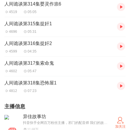
人间诡谈第314集婴灵作祟6
4519
05:05
人间诡谈第315集捉奸1
4696
05:31
人间诡谈第316集捉奸2
4599
04:35
人间诡谈第317集索命鬼
4602
05:47
人间诡谈第318集恐怖屋1
4812
07:23
主播信息
异佳故事坊
抖音快手全网百万粉丝主播，邪门的配音师 我们的故事，可能是旧物附的执念、冷门角落的秘闻，或是人心底没说透的怪诞渴望。 不做平铺直叙的消遣，只求每段叙事都勾魂挠心，让你读完总觉后背发凉又忍不住回味。 偏爱不按常理出牌的你，大可在此落脚——这里没有标准答案，只有让你起鸡皮疙瘩的真实与荒诞。 来，听我们讲段邪门的，说不定你也曾遇过类似的“不对劲”。
加关注
11.69万