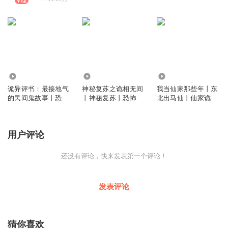
48.31万
690.85万
29.24万
诡异评书：最接地气
神秘复苏之诡相无间
我当仙家那些年丨东
的民间鬼故事丨恐怖
丨神秘复苏丨恐怖复
北出马仙丨仙家诡事
故事（撞邪）| 异佳
苏丨精品双播
丨东北灵异
故事坊播讲
用户评论
还没有评论，快来发表第一个评论！
发表评论
猜你喜欢