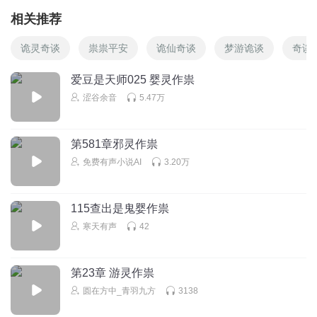
相关推荐
诡灵奇谈
祟祟平安
诡仙奇谈
梦游诡谈
奇谈
爱豆是天师025 婴灵作祟
涩谷余音
5.47万
第581章邪灵作祟
免费有声小说AI
3.20万
115查出是鬼婴作祟
寒天有声
42
第23章 游灵作祟
圆在方中_青羽九方
3138