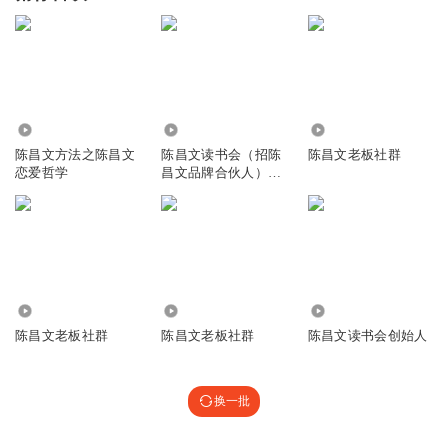
364
6133
27.92万
陈昌文方法之陈昌文
陈昌文读书会（招陈
陈昌文老板社群
恋爱哲学
昌文品牌合伙人）
QXLS6789
1.27万
201.37万
3769
陈昌文老板社群
陈昌文老板社群
陈昌文读书会创始人
换一批