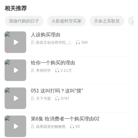
相关推荐
我做代购的日子
火影超时空买家
天命之买歌笑
八
人设购买理由
陈昌文创业商学院_二
584
给你一个购买的理由
李朔同学
2.11万
051 这叫打吗？这叫“摸”
天下书盟
9797
第6集 给消费者一个购买理由02
蔬果园里的鲍鲍熊
83