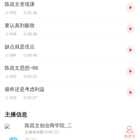
陈昌文变现课
555
01:26
要认真到极致
548
00:26
缺点就是优点
584
00:48
陈昌文思想~66
543
02:21
最终还是考虑利益
563
02:07
主播信息
陈昌文创业商学院_二
主播地球圈 b3497553
加关注
7562