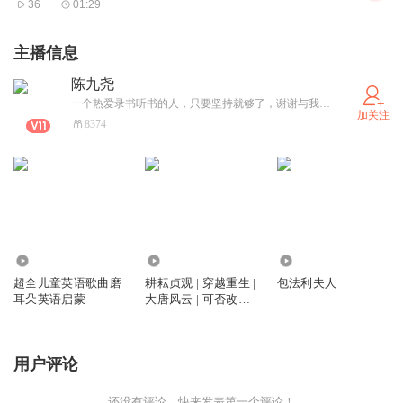
36
01:29
主播信息
陈九尧
一个热爱录书听书的人，只要坚持就够了，谢谢与我共同前行。
加关注
8374
1.09万
3.82万
1.32万
超全儿童英语歌曲磨
耕耘贞观 | 穿越重生 |
包法利夫人
耳朵英语启蒙
大唐风云 | 可否改变
人生
用户评论
还没有评论，快来发表第一个评论！