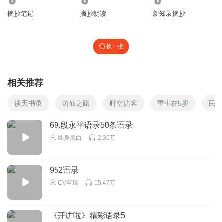
1625
941
321
摘抄笔记
摘抄朗读
新知录摘抄
换一批
相关推荐
谈天书录
访仙之路
时空访客
重生在5岁
民
69.段永平语录50条语录
终身黑白
2.36万
952语录
CV至臻
15.47万
《开讲啦》精彩语录5