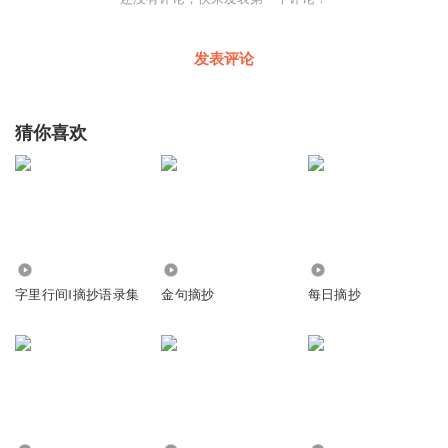
发表评论
猜你喜欢
5146
1797
4963
字里行间‖摘抄语录集
金句摘抄
每日摘抄