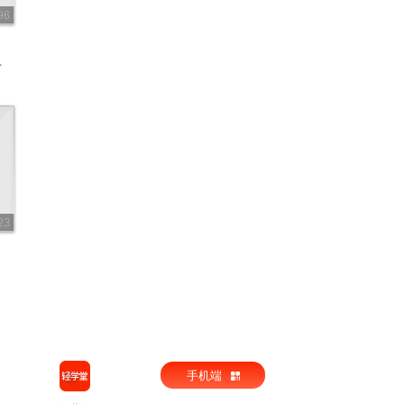
96
23
手机端