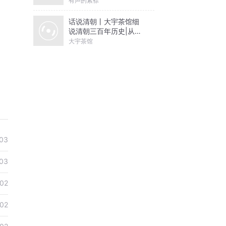
有声的紫襟
话说清朝丨大宇茶馆细
说清朝三百年历史|从努
尔哈赤到末代皇帝溥仪|
大宇茶馆
康熙雍正乾隆
03
03
02
02