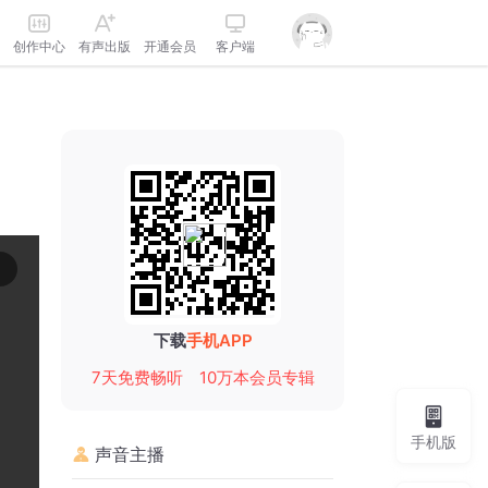
创作中心
有声出版
开通会员
客户端
下载
手机APP
7天免费畅听
10万本会员专辑
手机版
声音主播