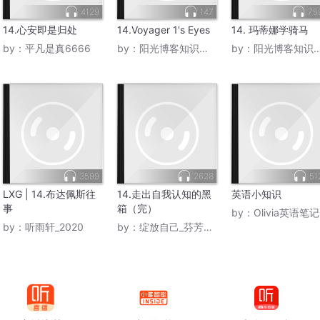
4129
147
75
14.心安即是归处
14.Voyager 1's Eyes
14. 玛蒂娜学骑马
by：
平凡是真6666
by：
阳光博客知识大本营
by：
阳光博客知识大本营
3599
2628
51
LXG | 14.布达佩斯往
14.走出自我认知的黑
英语小知识
事
箱（完）
by：
Olivia英语笔记
by：
听雨轩_2020
by：
绽放自己_芬芳四溢