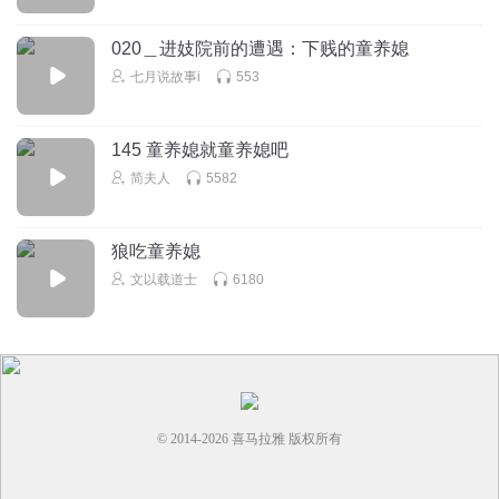
我听的停不下来，已经2小时了，太真实了，我奶奶说那时代
饿死了很多人
020＿进妓院前的遭遇：下贱的童养媳
回复
2023-05-04
4
七月说故事i
553
大脸盘子公主
回复 @
Lily_9898
:
抱抱
145 童养媳就童养媳吧
听友192297942
简夫人
5582
刘文彩家乡大邑县，邑，不读ba，读yi
回复
2023-04-06
4
狼吃童养媳
文以载道士
6180
大脸盘子公主
回复 @
听友192297942
:
感谢指正
湖光霞影
都成地主家的媳妇儿了，还穿草鞋？感觉作者有点胡编乱
造。但主播的声音很好。
© 2014-
2026
喜马拉雅 版权所有
回复
2023-03-26
3
灬静等花开
回复 @
湖光霞影
:
你以为是现在媳妇吗 旧社会病秧子的