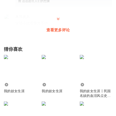
难 远远超出人们的想象
木马夫人
这部小说质量真不错
查看更多评论
回复
2023-03-08
5
淋小爱
猜你喜欢
那个时候太可怜了
回复
2023-04-05
4
嘻_嘻_哈811030
作者是谁啊，写的真好，公主播的也更棒！
回复
2023-04-06
9361
36.83万
6892
5
我的妓女生涯
我的妓女生涯
我的妓女生涯丨民国
大脸盘子公主
回复 @
嘻_嘻_哈811030
:
谢谢
名妓的血泪风尘史、
全本免费听
Lily_9898