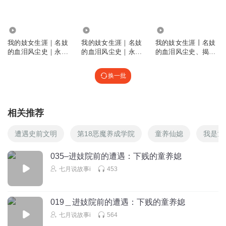
乱世时 人命如草芥
回复
2023-05-04
5
7.32万
146.51万
7238
我的妓女生涯｜名妓
我的妓女生涯｜名妓
我的妓女生涯丨名妓
静夜丁香yhj
的血泪风尘史｜永久
的血泪风尘史｜永久
的血泪风尘史、揭开
听的我心里很难过
免费
免费
旧社会恶行丑态
回复
2023-03-31
5
换一批
大脸盘子公主
回复 @
静夜丁香yhj
:
抱抱 不难过
相关推荐
拾柒zhang
遭遇史前文明
第18恶魔养成学院
童养仙媳
我是童
小说写的咋竟屎，尿，蛆呢
回复
2023-03-28
5
035–进妓院前的遭遇：下贱的童养媳
七月说故事i
453
大脸盘子公主
回复 @
拾柒zhang
:
底层人民的生活环境应该就是很差
吧
019＿进妓院前的遭遇：下贱的童养媳
Lily_9898
七月说故事i
564