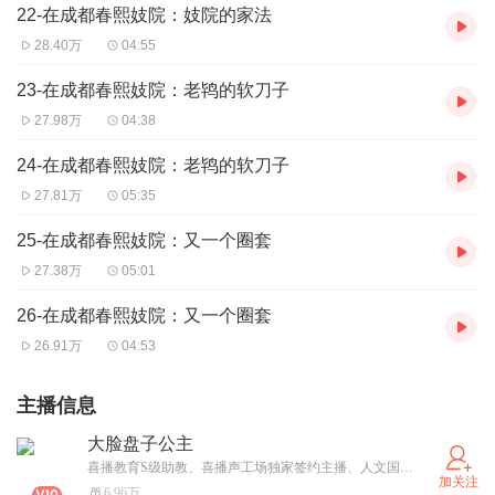
22-在成都春熙妓院：妓院的家法
28.40万
04:55
23-在成都春熙妓院：老鸨的软刀子
27.98万
04:38
24-在成都春熙妓院：老鸨的软刀子
27.81万
05:35
25-在成都春熙妓院：又一个圈套
27.38万
05:01
26-在成都春熙妓院：又一个圈套
26.91万
04:53
主播信息
大脸盘子公主
喜播教育S级助教、喜播声工场独家签约主播、人文国学/有声书双赛道主播，单播作品播放量3000万+，师从张震、王明军、马小骥、廖菁等名师，受邀参与20余部有声作品录制；吉林省响度平衡有声文化传媒创始人；长春市互通万象广告公司业务副总，15年广告文案策划/新媒体运营经验，前半生写故事、后半生讲故事
加关注
6.96万