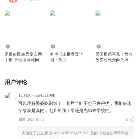
1255
4120
1.82万
家庭好医生完全实用
有声书主播攀登计
民国那些事儿：盘点
手册-护理医师顾问丨
划：作业
改变时代走向的风云
家庭保健养生
人物丨鲁迅林徽因老
舍丨人文社科丨历史
文化
用户评论
12345678654321998
可以理解婆婆吃剩饭了，莱烂了叶子也不舍得扔，我相信这
个故事是真的，七几年我上学还是光脚去学校的。
回复
2023-05-16
6
大脸盘子公主
回复 @
12345678654321998
:
是的 旧社会的黑暗和苦