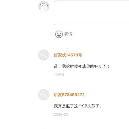
表情
好家伙14578号
吕：我啥时候变成你的好友了！
13天前
听友578459272
我真是服了这个SB扶苏了。
2026-05