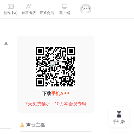
创作中心
有声出版
开通会员
客户端
下载
手机APP
7天免费畅听
10万本会员专辑
手机版
声音主播