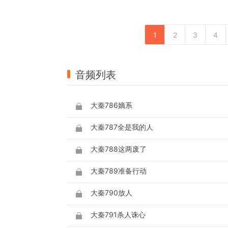
1
2
3
4
音频列表
大秦786嫡系
大秦787全是我的人
大秦788这两废了
大秦789准备行动
大秦790放人
大秦791杀人诛心