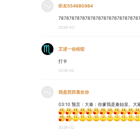
听友554980984
787878787878787878787878787878
2026-03
芷逑一份桉啶
打卡
2026-02
我是西西喜欢你
03:10 预言：大秦：你爹我是秦始皇。
2026-02