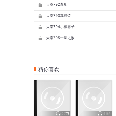
大秦792真臭
大秦793真野蛮
大秦794小狼崽子
大秦795一世之敌
猜你喜欢
2.7万
6467