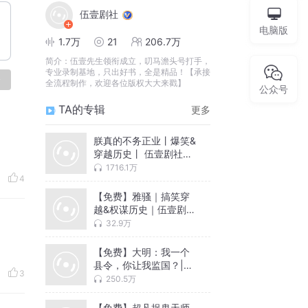
伍壹剧社
电脑版
1.7万
21
206.7万
简介：
伍壹先生领衔成立，叨马澹头号打手，
专业录制基地，只出好书，全是精品！【承接
论
全流程制作，欢迎各位版权大大来戳】
公众号
TA的专辑
更多
朕真的不务正业丨爆笑&
穿越历史丨 伍壹剧社制
作丨VIP免费有声小说丨
1716.1万
4
多人有声剧
【免费】雅骚｜搞笑穿
越&权谋历史｜伍壹剧社
历史多人剧
32.9万
【免费】大明：我一个
县令，你让我监国？|穿
3
越历史|多人有声剧
250.5万
【免费】超凡捉鬼天师