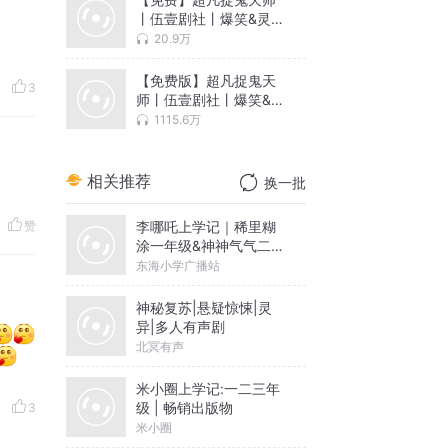
丨伍壹剧社丨爆笑&灵异
丨搞笑&搞怪丨多人有声
20.9万
剧
【免费版】超凡捉鬼天
3
师丨伍壹剧社丨爆笑&灵
异丨搞笑&搞怪丨多人有
1115.6万
声剧
相关推荐
换一批
李哪吒上学记｜稀里糊
赞
涂一年级&神神气气二年
级
东海小学广播站
神秘复苏|悬疑惊悚|灵
异|多人有声剧
北冥有声
米小圈上学记:一二三年
级 | 畅销出版物
3
米小圈