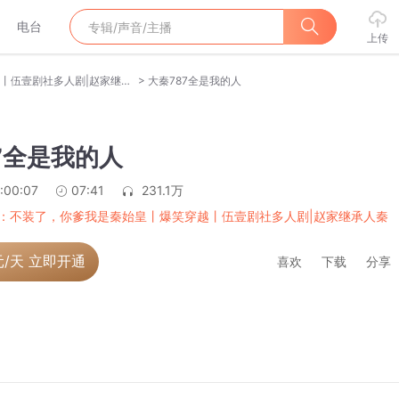
电台
上传
>
大秦：不装了，你爹我是秦始皇丨爆笑穿越丨伍壹剧社多人剧|赵家继承人秦朝
大秦787全是我的人
7全是我的人
:00:07
07:41
231.1万
：不装了，你爹我是秦始皇丨爆笑穿越丨伍壹剧社多人剧|赵家继承人秦
元/天 立即开通
喜欢
下载
分享