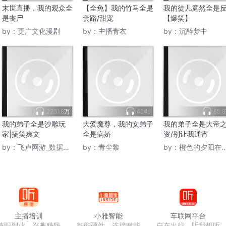
末世直播，我的观众全
【全免】我的竹马全是
我的徒儿竟然全是
是丧尸
套路/甜宠
【爆笑】
by：
更广文化漫剧
by：
主播青衣
by：
沉醉梦中
2231.8万
4046
65.
我的弟子全是沙雕玩
大爱魔尊，我的女弟子
我的弟子全是大帝
家|搞笑爽文
全是病娇
资/别让我通宵
by：
飞卢网游_数据人生
by：
青尘黎
by：
橙色的夕阳在外面
主播培训
小雅智能
车联网平台
兼职副业，兴趣赚钱
智能硬件，连接赋能
自在出行，听我想听