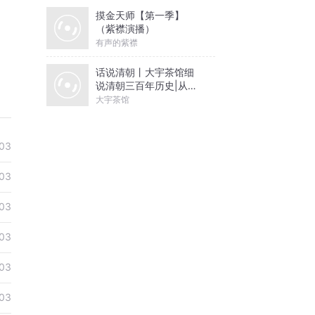
摸金天师【第一季】
（紫襟演播）
有声的紫襟
话说清朝丨大宇茶馆细
说清朝三百年历史|从努
尔哈赤到末代皇帝溥仪|
大宇茶馆
康熙雍正乾隆
03
03
03
03
03
03