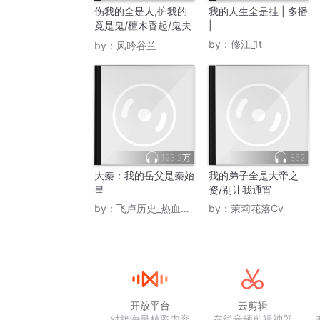
伤我的全是人,护我的
我的人生全是挂 | 多播
竟是鬼/檀木香起/鬼夫
|
夜来
by：
修江_1t
by：
风吟谷兰
123.2万
862
大秦：我的岳父是秦始
我的弟子全是大帝之
皇
资/别让我通宵
by：
飞卢历史_热血战歌
by：
茉莉花落Cv
开放平台
云剪辑
对接海量精彩内容
在线音频剪辑神器