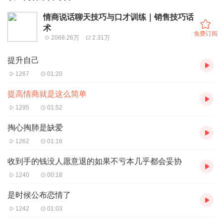
情商说话聊天技巧与口才训练｜销售技巧话
术
免费订阅
2068.26万
2.31万
提升自己
1267
01:20
提高情商就是这么简单
1295
01:52
掏心掏肺是缺爱
1262
01:16
收到手的钱没人愿意退的如果不亏本几乎都会妥协
1240
00:18
是时候公布恋情了
1242
01:03