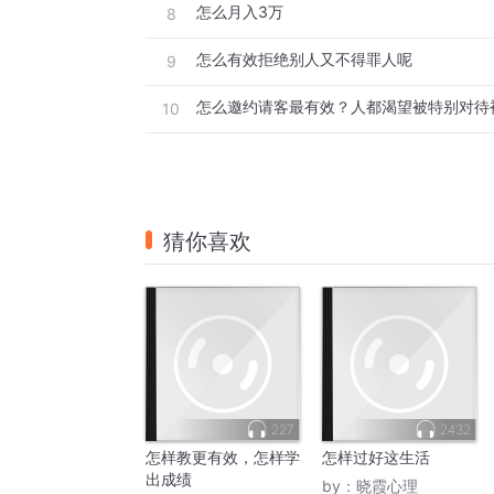
怎么月入3万
8
怎么有效拒绝别人又不得罪人呢
9
10
猜你喜欢
227
2432
怎样教更有效，怎样学
怎样过好这生活
出成绩
by：
晓霞心理