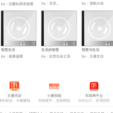
活更有品质
by：
含音_
by：
老帕大叔
by：
彭麒耘财富能量
55.4万
1.2万
6
智慧生活
生活的智慧
智慧与生活
by：
能量盛雁
by：
欣赏生命之美
by：
主播文佳
主播培训
小雅智能
车联网平台
兼职副业，兴趣赚钱
智能硬件，连接赋能
自在出行，听我想听