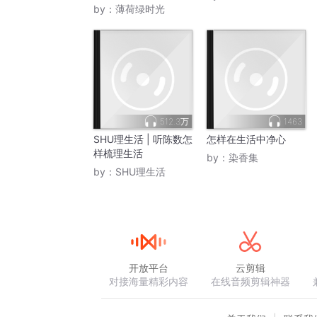
by：
薄荷绿时光
512.3万
1463
SHU理生活 | 听陈数怎
怎样在生活中净心
样梳理生活
by：
染香集
by：
SHU理生活
开放平台
云剪辑
对接海量精彩内容
在线音频剪辑神器