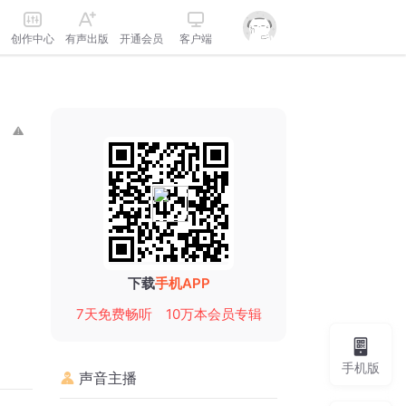
创作中心
有声出版
开通会员
客户端
下载
手机APP
7天免费畅听
10万本会员专辑
手机版
声音主播