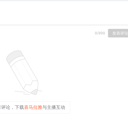
发表评
0
/
300
有评论，下载
喜马拉雅
与主播互动