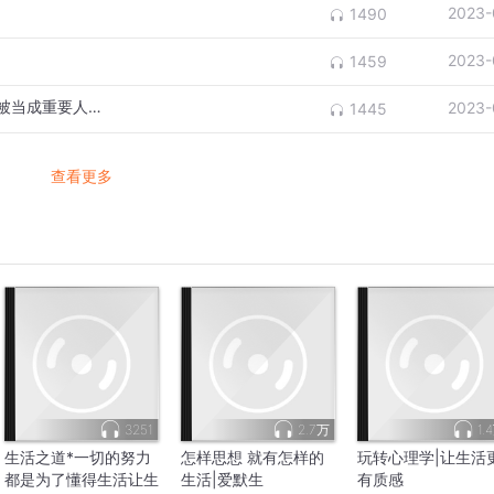
2023-
1490
2023-
1459
怎么邀约请客最有效？人都渴望被特别对待被当成重要人物所以这样邀约到场率最高
2023-
1445
查看更多
3251
2.7万
1.
生活之道*一切的努力
怎样思想 就有怎样的
玩转心理学|让生活
都是为了懂得生活让生
生活|爱默生
有质感