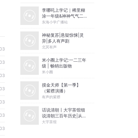
李哪吒上学记｜稀里糊
涂一年级&神神气气二年
级
东海小学广播站
神秘复苏|悬疑惊悚|灵
异|多人有声剧
北冥有声
03
米小圈上学记:一二三年
03
级 | 畅销出版物
米小圈
03
摸金天师【第一季】
03
（紫襟演播）
有声的紫襟
03
话说清朝丨大宇茶馆细
03
说清朝三百年历史|从努
尔哈赤到末代皇帝溥仪|
大宇茶馆
康熙雍正乾隆
03