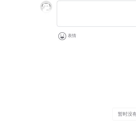
表情
暂时没