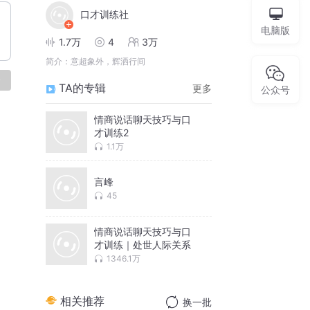
口才训练社
电脑版
1.7万
4
3万
简介：
意超象外，辉洒行间
论
TA的专辑
更多
公众号
情商说话聊天技巧与口
才训练2
1.1万
言峰
45
情商说话聊天技巧与口
才训练｜处世人际关系
1346.1万
相关推荐
换一批