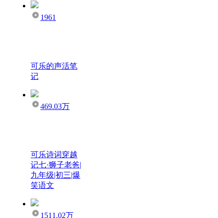
1961
可乐的声活笔
记
469.03万
可乐诗词穿越
记七·狮子老爸|
九年级|初三|爆
笑语文
1511.02万