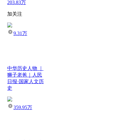
203.83万
加关注
9.31万
中华历史人物 ｜
狮子老爸｜人民
日报·国家人文历
史
359.95万