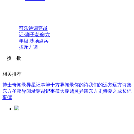
可乐诗词穿越
记·狮子老爸|六
年级|沙场点兵
挥斥方遒
换一批
相关推荐
博士奇闻录
异星记事簿
十方异闻录
你的诗我们的远方
远方诗集
东方圣夜异闻录
穿越记事簿
大穿越灵异簿
东方史诗
夏之成长记
事簿