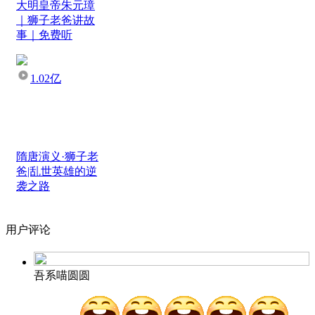
大明皇帝朱元璋
｜狮子老爸讲故
事｜免费听
1.02亿
隋唐演义·狮子老
爸|乱世英雄的逆
袭之路
用户评论
吾系喵圆圆