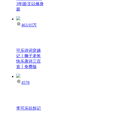
3年级|文以修身
篇
463.93万
可乐诗词穿越
记丨狮子老爸
快乐唐诗三百
首丨免费版
4578
李可乐抗拆记