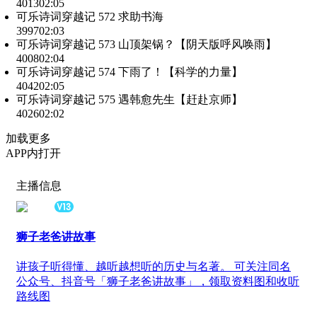
4013
02:05
可乐诗词穿越记 572 求助书海
3997
02:03
可乐诗词穿越记 573 山顶架锅？【阴天版呼风唤雨】
4008
02:04
可乐诗词穿越记 574 下雨了！【科学的力量】
4042
02:05
可乐诗词穿越记 575 遇韩愈先生【赶赴京师】
4026
02:02
加载更多
APP内打开
主播信息
狮子老爸讲故事
讲孩子听得懂、越听越想听的历史与名著。 可关注同名
公众号、抖音号「狮子老爸讲故事」，领取资料图和收听
路线图