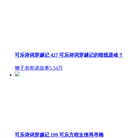
可乐诗词穿越记 427 可乐诗词穿越记的暗线是啥？
狮子老爸讲故事
5.54万
可乐诗词穿越记 199 可乐方程女侠再寻梅