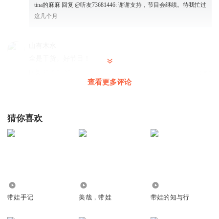
tina的麻麻
回复 @
听友73681446
:
谢谢支持，节目会继续。待我忙过
这几个月
山有木水
全是干货。好节目！
回复
2018-01-27
0
查看更多评论
星光吧
喜欢
猜你喜欢
回复
2018-01-09
0
听友73681446
讲述的很好
回复
2017-12-12
0
3971
74.16万
5.43万
带娃手记
美哉，带娃
带娃的知与行