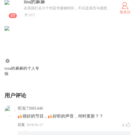
tina的麻麻
在美国行走31个州及华盛顿特区，不仅是游历与感受，更多的是思考。从事教育20多年，不仅关注中外教育的特点，更愿意从终身学习、持久动力的角度来思考教育，而非功利的教育。
加关注
3057
0
tina的麻麻的个人专
辑
用户评论
听友73681446
很好的节目，
好听的声音，何时更新？？
回复
2018-02-27
0