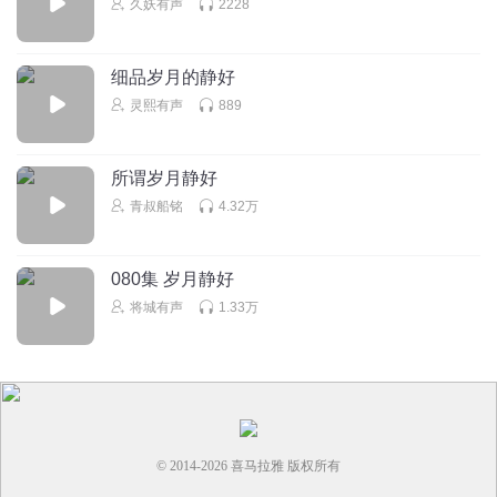
久妖有声
2228
细品岁月的静好
灵熙有声
889
所谓岁月静好
青叔船铭
4.32万
080集 岁月静好
将城有声
1.33万
© 2014-
2026
喜马拉雅 版权所有