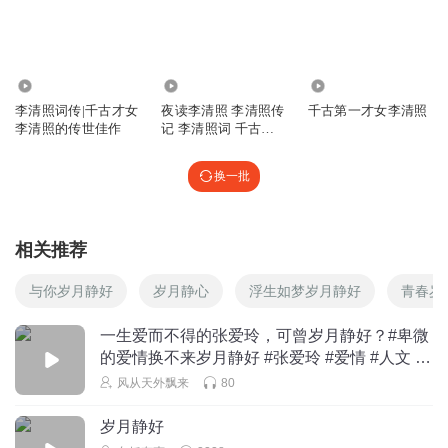
63.55万
1.78万
37.80万
李清照词传|千古才女
夜读李清照 李清照传
千古第一才女李清照
李清照的传世佳作
记 李清照词 千古第
一才女
换一批
相关推荐
与你岁月静好
岁月静心
浮生如梦岁月静好
青春岁
一生爱而不得的张爱玲，可曾岁月静好？#卑微
的爱情换不来岁月静好 #张爱玲 #爱情 #人文 #
在抖音学习
风从天外飘来
80
岁月静好