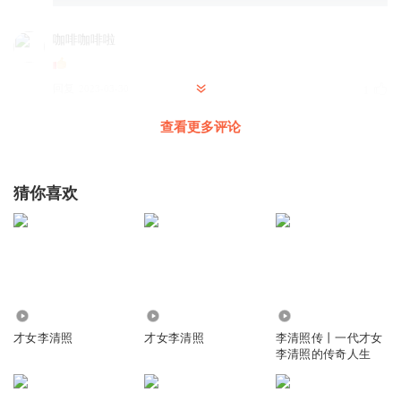
咖啡咖啡啦
回复
2023-03-30
1
查看更多评论
猜你喜欢
515
406
3.91万
才女李清照
才女李清照
李清照传丨一代才女
李清照的传奇人生