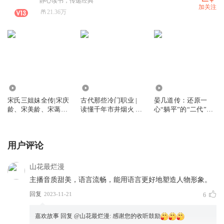
静心读书，传递经典
加关注
21.36万
2577.56万
2016
994
宋氏三姐妹全传|宋庆
古代那些冷门职业 |
晏几道传：还原一
龄、宋美龄、宋蔼龄
读懂千年市井烟火 |
心“躺平”的“二代”的
传奇一生|陈廷一著
赶尸匠刽子手摸金校
复杂人生｜北宋婉约
尉守灵人摸骨人
派代表词人晏几道的
真性情｜小山词
用户评论
山花最烂漫
主播音质甜美，语言流畅，能用语言更好地塑造人物形象。
回复
2023-11-21
6
嘉欢故事
回复 @
山花最烂漫
:
感谢您的收听鼓励