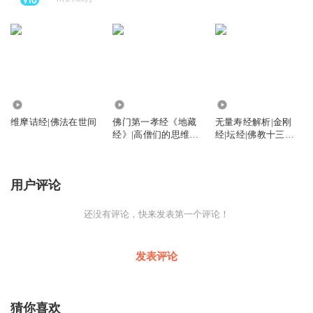
1385.51万
8161.09万
1487.33万
维摩诘经|佛法在世间
佛门第一孝经《地藏
无量寿经解析|金刚
经》|高僧们的思维智
经|坛经|佛教十三经|
慧|地藏菩萨的宏大誓
极乐世界的美好景象
愿
用户评论
还没有评论，快来发表第一个评论！
发表评论
猜你喜欢