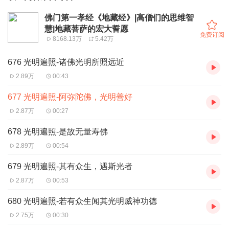
佛门第一孝经《地藏经》|高僧们的思维智
慧|地藏菩萨的宏大誓愿
免费订阅
8168.13万
5.42万
676 光明遍照-诸佛光明所照远近
2.89万
00:43
677 光明遍照-阿弥陀佛，光明善好
2.87万
00:27
678 光明遍照-是故无量寿佛
2.89万
00:54
679 光明遍照-其有众生，遇斯光者
2.87万
00:53
680 光明遍照-若有众生闻其光明威神功德
2.75万
00:30