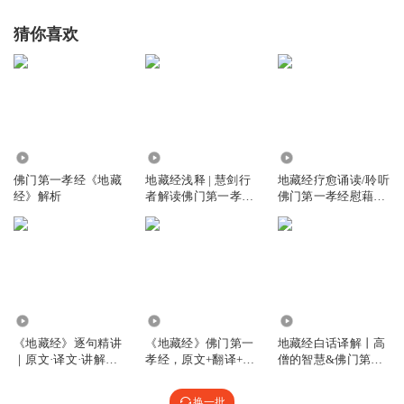
猜你喜欢
3136.13万
89.33万
6692
佛门第一孝经《地藏
地藏经浅释 | 慧剑行
地藏经疗愈诵读/聆听
经》解析
者解读佛门第一孝经|
佛门第一孝经慰藉心
地藏经诵读
灵
169.35万
1.27万
2801
《地藏经》逐句精讲
《地藏经》佛门第一
地藏经白话译解丨高
｜原文·译文·讲解｜
孝经，原文+翻译+重
僧的智慧&佛门第一
佛门第一孝经
要词语注解
孝经丨禅学智慧
换一批