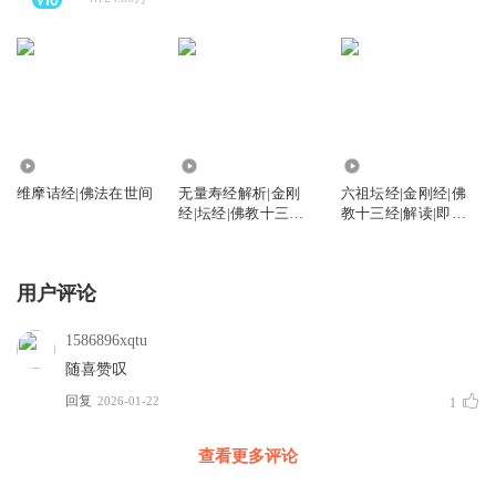
1386.58万
1487.97万
5181.70万
维摩诘经|佛法在世间
无量寿经解析|金刚
六祖坛经|金刚经|佛
经|坛经|佛教十三经|
教十三经|解读|即心
极乐世界的美好景象
即佛、顿悟成佛|慧能
大师
用户评论
1586896xqtu
随喜赞叹
回复
2026-01-22
1
查看更多评论