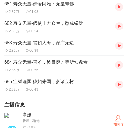
681 寿众无量-佛语阿难：无量寿佛
2.87万
01:08
682 寿众无量-假使十方众生，悉成缘觉
2.81万
00:54
683 寿众无量-譬如大海，深广无边
2.82万
00:39
684 寿众无量-阿难，彼目犍连等所知数者
2.85万
00:56
685 宝树遍国-彼如来国，多诸宝树
2.82万
00:43
主播信息
亭姗
听着书睡觉
加关注
24.86万