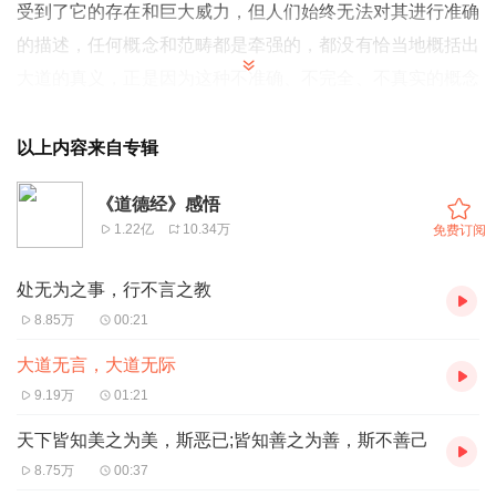
受到了它的存在和巨大威力，但人们始终无法对其进行准确
的描述，任何概念和范畴都是牵强的，都没有恰当地概括出
大道的真义，正是因为这种不准确、不完全、不真实的概念
直接影响了人们对大道的领悟，所以也就无法真正融入大道
无忧无虑、自由自在的境界中去。而圣人明白大道的绝对性
以上内容来自专辑
和它的真实内涵，他们能抛弃和超越人类的自私和贪婪，采
《道德经》感悟
取顺其自然的态度来对待人和事，这种无所作为的处世哲学
1.22亿
10.34万
免费订阅
看似消极，其实是一种真正的积极的人生态度，是对人类自
身精神境界的提升。他们能真正理解大道并和大道融为一
处无为之事，行不言之教
体，顺应自然和各种变化，也就无所谓“得到”和“失去”，因
8.85万
00:21
而也就没有忧愁和烦恼了，这也是智者和凡人的区别。
大道无言，大道无际
9.19万
01:21
天下皆知美之为美，斯恶已;皆知善之为善，斯不善己
8.75万
00:37