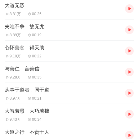
大道无形
8.81万
00:25
夫唯不争，故无尤
8.89万
00:19
心怀善念，得天助
9.10万
00:22
与善仁，言善信
9.28万
00:35
从事于道者，同于道
8.97万
00:21
大智若愚，大巧若拙
9.43万
00:34
大道之行，不责于人