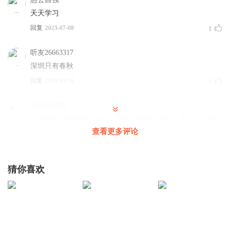
天天学习
回复
2023-07-08
1
听友26663317
深圳只有春秋
回复
2023-03-18
1
沙漠中沉默
人或许有“五唯空间”唯心，唯物，唯权，唯回，唯人，只因
唯心而物，唯物而回，唯人而权，唯微道来，唯心而去罢
查看更多评论
了，也希望这个家能成为我们的唯一的永恒 ​​​
回复
2023-03-26
1
猜你喜欢
1501166jyel
春暖花开
回复
2023-03-18
1