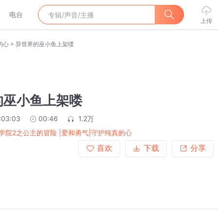
电台
上传
>
的心
异世界的巫小鱼上架喽
的巫小鱼上架喽
:03:03
00:46
1.2万
学院2之公主的冒险 |爱和勇气|守护纯真的心
喜欢
下载
分享