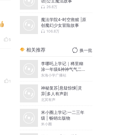
语|公主魔法故事
26.8万
魔法学院4-时空救赎 |原
创魔幻少女冒险故事
106.8万
5
相关推荐
换一批
李哪吒上学记｜稀里糊
涂一年级&神神气气二年
级
东海小学广播站
1
神秘复苏|悬疑惊悚|灵
异|多人有声剧
北冥有声
米小圈上学记:一二三年
级 | 畅销出版物
米小圈