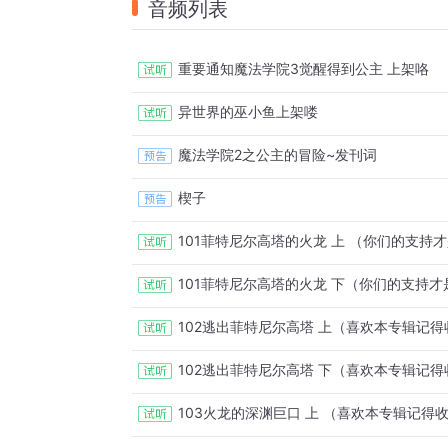
音频列表
重要通知魔法学院3觉醒得到公主 上架咯
异世界的巫小鱼上架喽
魔法学院2之公主的冒险~发刊词
楔子