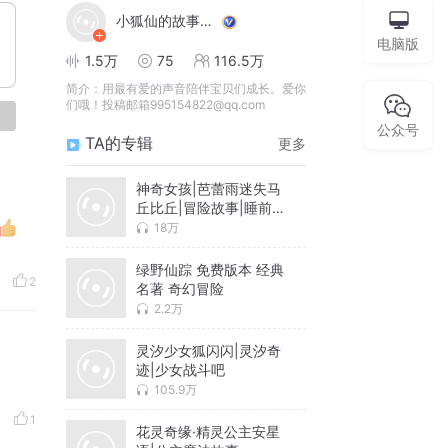
小狐仙的故事宝盒
电脑版
1.5万
75
116.5万
简介：
用最有爱的声音陪伴宝贝们成长。爱你
们哦！投稿邮箱995154822@qq.com
论
公众号
TA的专辑
更多
神奇女孩|芭蕾雨迷失马
丘比丘|冒险故事|睡前故
事
18万
绿野仙踪 免费版本 经典
2
名著 奇幻冒险
2.2万
灵汐少女狐闪闪|灵汐奇
迹|少女战斗吧
105.9万
1
花灵奇缘·精灵公主安星