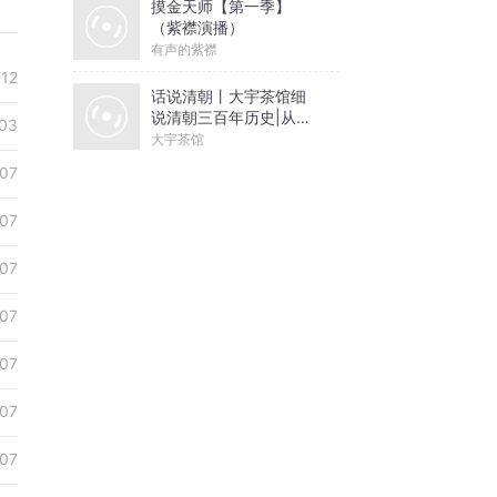
摸金天师【第一季】
（紫襟演播）
有声的紫襟
-12
话说清朝丨大宇茶馆细
说清朝三百年历史|从努
03
尔哈赤到末代皇帝溥仪|
大宇茶馆
康熙雍正乾隆
07
07
07
07
07
07
07