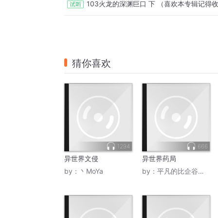
猜你喜欢
1294
666
异世界文侵
异世界药局
by：
丶MoYa
by：
平凡的比企谷八幡