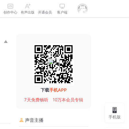
创作中心
有声出版
开通会员
客户端
下载
手机APP
7天免费畅听
10万本会员专辑
手机版
声音主播