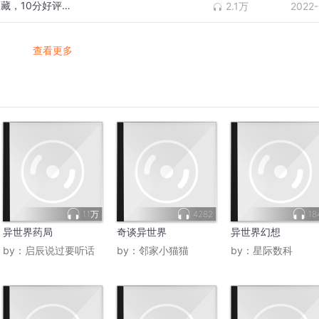
103火龙的深渊巨口 下 （喜欢本专辑记得收藏，10分好评哦）
2.1万
2022-
查看更多
1.1万
4282
18
异世界药局
奇谈异世界
异世界幻想
by：
启辰说过要听话
by：
邻家小猫猫
by：
星际数科