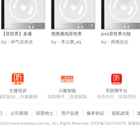
6421
9.8万
139.
【异世界】多播
熊熊勇闯异世界
pvz异世界大陆
by：
梓气东来说
by：
李云腾_eq
by：
西粥先生
主播培训
小雅智能
车联网平台
兼职副业，兴趣赚钱
智能硬件，连接赋能
自在出行，听我想听
们
公司新闻
招贤纳士
用户反馈
服务协议
隐私政策
2026
www.ximalaya.com lnc. ALL Rights Reserved
沪ICP备13027243号
客服热线