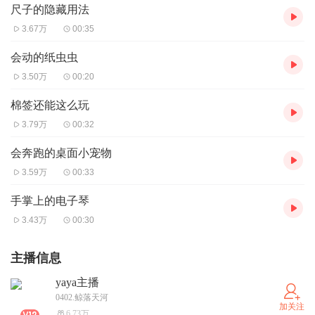
尺子的隐藏用法
3.67万
00:35
会动的纸虫虫
3.50万
00:20
棉签还能这么玩
3.79万
00:32
会奔跑的桌面小宠物
3.59万
00:33
手掌上的电子琴
3.43万
00:30
主播信息
yaya主播
0402.鲸落天河
加关注
6.73万