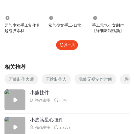
没有朱链怎么办
回复
2023-04-22
0
3.36万
122.99万
159.12万
元气少女手工制作和
元气少女手工/日常
手工元气少女制作
起泡胶素材
【详细教程视频】
换一批
相关推荐
万能制作大师
王牌制作人
我能无视制作时间
最佳
小熊挂件
yaya主播
6047
小皮筋星心挂件
yaya主播
2.73万