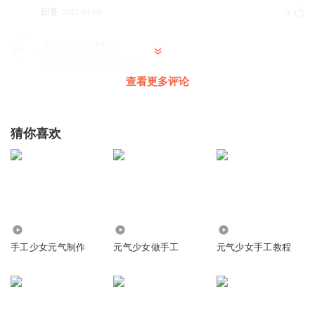
回复
2023-04-09
3
四叶草味的螃蟹3
主播喜欢时代少年团吗
查看更多评论
回复
2023-03-19
0
上学ABC不要
回复 @
四叶草味的螃蟹3
:
猜你喜欢
可爱的然然呀
可以给我做一个库洛米的么？🥹
回复
2023-08-21
0
86.44万
5959
9.09万
可爱的然然呀
手工少女元气制作
元气少女做手工
元气少女手工教程
给我做一个吗？ 🥹
回复
2023-08-21
0
Moonmoon0909