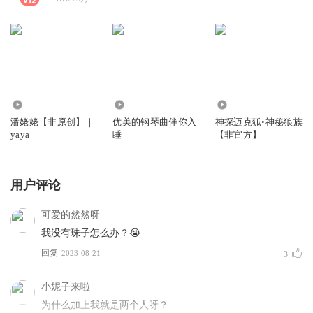
341.86万
1.13万
2984
潘姥姥【非原创】｜
优美的钢琴曲伴你入
神探迈克狐•神秘狼族
yaya
睡
【非官方】
用户评论
可爱的然然呀
我没有珠子怎么办？😭
回复
2023-08-21
3
小妮子来啦
为什么加上我就是两个人呀？