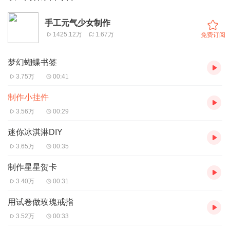
手工元气少女制作
1425.12万
1.67万
免费订阅
梦幻蝴蝶书签
3.75万
00:41
制作小挂件
3.56万
00:29
迷你冰淇淋DIY
3.65万
00:35
制作星星贺卡
3.40万
00:31
用试卷做玫瑰戒指
3.52万
00:33