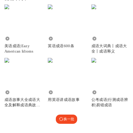
2.63万
2.11万
1.00万
美语成语|Eazy
英语成语600条
成语大词典丨成语大
American Idioms
全丨成语释义
39.01万
2736
797.90万
成语故事大全成语大
用英语讲成语故事
公考成语|行测成语辨
全及解释成语典故四
析|易错成语
字成语
换一批