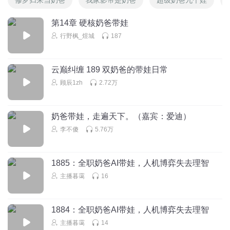
第14章 硬核奶爸带娃
行野枫_煜城
187
云巅纠缠 189 双奶爸的带娃日常
顾辰1zh
2.72万
奶爸带娃，走遍天下。（嘉宾：爱迪）
李不傻
5.76万
1885：全职奶爸AI带娃，人机博弈失去理智
主播暮霭
16
1884：全职奶爸AI带娃，人机博弈失去理智
主播暮霭
14