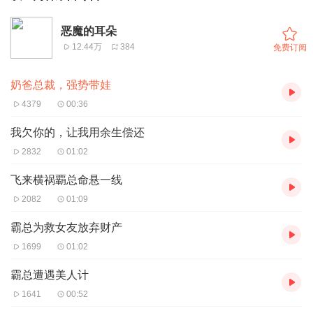
恶魔的耳朵
12.44万
384
免费订阅
奶爸总裁，强势带娃
4379
00:36
我欠你的，让我用余生偿还
2832
01:02
飞来横祸覇总命悬一线
2082
01:09
霸总为救女友放弃财产
1699
01:02
霸总遭遇美人计
1641
00:52