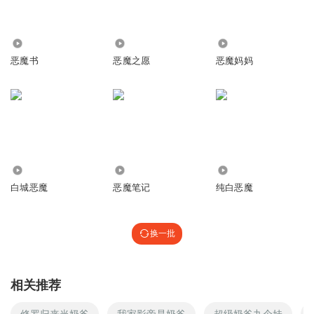
1906
1.20万
2532
恶魔书
恶魔之愿
恶魔妈妈
2.93万
2.84万
4171
白城恶魔
恶魔笔记
纯白恶魔
换一批
相关推荐
修罗归来当奶爸
我家影帝是奶爸
超级奶爸九个娃