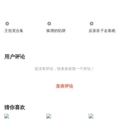
298.23万
2.44万
25.17万
王泡芙合集
狐狸的陷阱
反派皇子走着瞧
用户评论
还没有评论，快来发表第一个评论！
发表评论
猜你喜欢