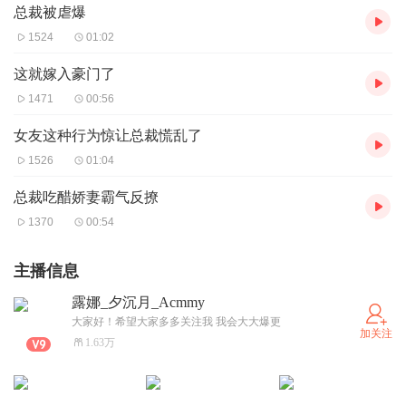
总裁被虐爆
1524
01:02
这就嫁入豪门了
1471
00:56
女友这种行为惊让总裁慌乱了
1526
01:04
总裁吃醋娇妻霸气反撩
1370
00:54
主播信息
露娜_夕沉月_Acmmy
大家好！希望大家多多关注我 我会大大爆更
加关注
1.63万