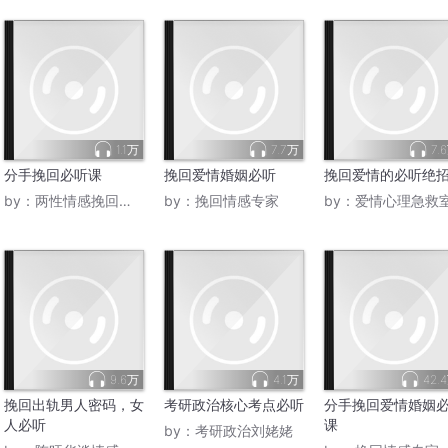
1.1万
7.7万
7.
分手挽回必听课
挽回爱情婚姻必听
挽回爱情的必听绝
by：
两性情感挽回课堂
by：
挽回情感专家
by：
爱情心理急救
9.6万
4.1万
42.
挽回出轨男人密码，女
考研政治核心考点必听
分手挽回爱情婚姻
人必听
课
by：
考研政治刘姥姥