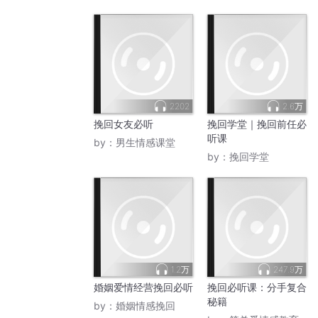
2202
2.6万
挽回女友必听
挽回学堂｜挽回前任必
听课
by：
男生情感课堂
by：
挽回学堂
1.2万
247.9万
婚姻爱情经营挽回必听
挽回必听课：分手复合
秘籍
by：
婚姻情感挽回