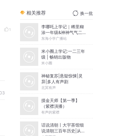
相关推荐
换一批
李哪吒上学记｜稀里糊
1
涂一年级&神神气气二年
级
东海小学广播站
米小圈上学记:一二三年
级 | 畅销出版物
米小圈
神秘复苏|悬疑惊悚|灵
异|多人有声剧
北冥有声
03
摸金天师【第一季】
（紫襟演播）
有声的紫襟
话说清朝丨大宇茶馆细
说清朝三百年历史|从努