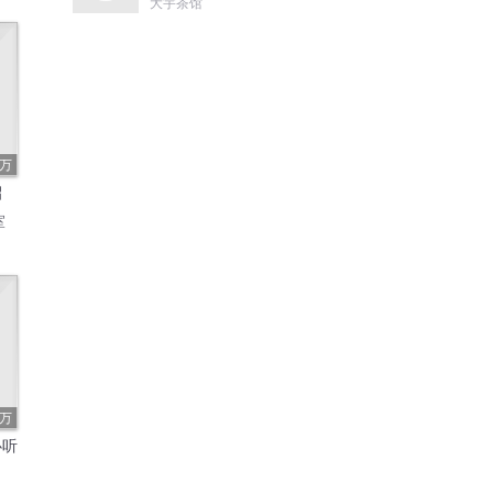
尔哈赤到末代皇帝溥仪|
大宇茶馆
康熙雍正乾隆
6万
招
室
4万
必听