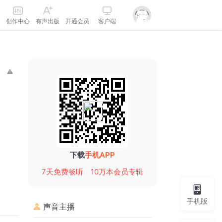
创作中心
有声出版
开通会员
客户端
下载
手机APP
7天免费畅听
10万本会员专辑
手机版
声音主播