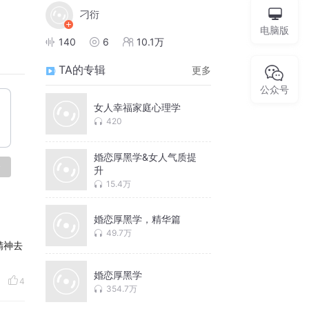
刁衍
电脑版
140
6
10.1万
TA的专辑
更多
公众号
女人幸福家庭心理学
420
婚恋厚黑学&女人气质提
论
升
15.4万
婚恋厚黑学，精华篇
49.7万
精神去
婚恋厚黑学
4
354.7万