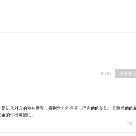
发表评
0
/
300
。是进入对方的精神世界，看到对方的痛苦，疗愈他的创伤。是陪着他的
完全的付出与牺牲。
回复