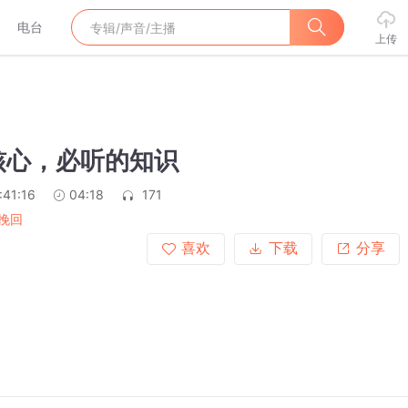
电台
上传
核心，必听的知识
:41:16
04:18
171
挽回
喜欢
下载
分享