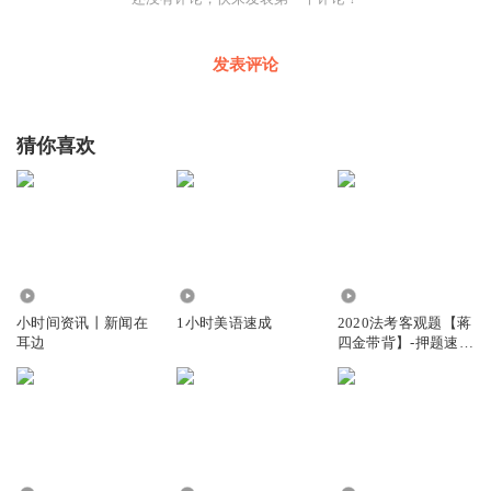
同，因此服务提供者自有其法律责任需要承担，尤其是互联
网平台，在因直播火热获得流量与利益的时候，千万不要忘
发表评论
记：利益越大，责任越重。
猜你喜欢
4.22万
1.94万
16.36万
小时间资讯丨新闻在
1小时美语速成
2020法考客观题【蒋
耳边
四金带背】-押题速记
3小时