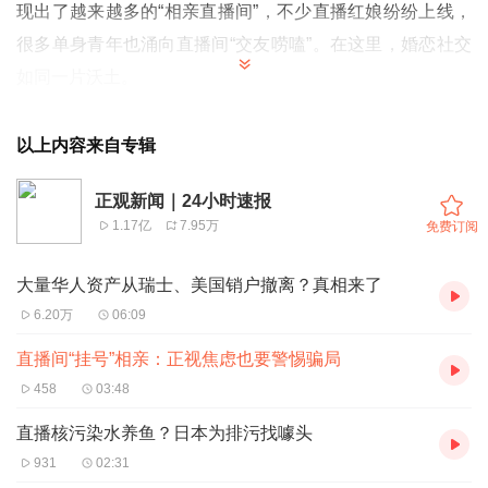
现出了越来越多的“相亲直播间”，不少直播红娘纷纷上线，
很多单身青年也涌向直播间“交友唠嗑”。在这里，婚恋社交
如同一片沃土。
但直播相亲的“春天”，不见得是相亲者的“春天”。以山东临
沂有名的相亲主播王孟阁的直播间为例，每场直播安排10名
以上内容来自专辑
到20名男嘉宾到现场，不限制女嘉宾到场人数，而实际上经
正观新闻｜24小时速报
常没有女嘉宾到场。男嘉宾不仅人多，具体条件也与女嘉宾
1.17亿
7.95万
免费订阅
有较大差距：同样是30岁左右的年龄段，女嘉宾基本是大
专、本科，甚至研究生学历，有的在大城市上班月薪过万，
大量华人资产从瑞士、美国销户撤离？真相来了
有的在老家体制内有编制，自身条件不错，但男嘉宾们却通
6.20万
06:09
常以初高中文凭为主，工作不稳定、收入低、缺乏保障。如
直播间“挂号”相亲：正视焦虑也要警惕骗局
果对女方还有较高要求，脱单就比较难。
458
03:48
“过剩”的原因首先在于人口比例。2020年第七次全国人口普
直播核污染水养鱼？日本为排污找噱头
查数据显示，20岁至40岁适婚年龄的男性人口比女性多
931
02:31
1752万人。当然，多和少是相对的，三四线城市男嘉宾相