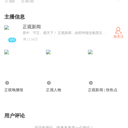
360
00:45
要求；甚至有相亲直播间本身就是一个大陷阱，主播利用相
亲者的急切心理，串通他人一唱一和，不断欺骗相亲嘉宾刷
主播信息
礼物。
正观新闻
相亲是刚需，过程须谨慎。火爆的相亲直播间，可以帮助基
居中、守正、观天下！ 正观新闻，由郑州报业集团主办，是郑州市全力打造的“扎根郑州、立足中原、放眼全球”的拥有较强影响力的新型主流媒体，集“新闻+政务+服务”于一体的突出文化和国际视野的新媒体平台。
加关注
层单身青年打破社交障碍、跨越物理距离，创造出更多彼此
11.84万
相识相知的机会，这自然是功不可没的。但也需客观认识它
的功能，毕竟，它终究只是一种交友工具，并不能为解决婚
恋难题提供“直接答案”。对这种工具，不必期待过高，但需
要通过有效监管为其提供托底保障。
不管是传统婚介所、线下红娘、相亲交友网站，还是云相亲
1778.43万
804.94万
43.27万
的直播间，婚姻交友中介保证信息的真实可信，都是最基本
正观晚播报
正观人物
正观新闻 | 快热点
的要求。有些负责任的相亲直播间，会要求报名者带上父
母，填写基本信息，提供身份证、产权证等证明材料，但即
用户评论
使如此，还是会遇到有人雇佣老人假扮父母、提供虚假证明
材料等问题。不管相亲的渠道是什么，其服务本质并无不
还没有评论，快来发表第一个评论！