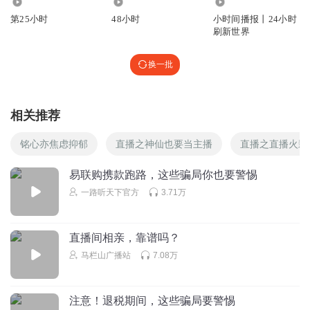
2228
9394
1980.41万
第25小时
48小时
小时间播报丨24小时
刷新世界
换一批
相关推荐
铭心亦焦虑抑郁
直播之神仙也要当主播
直播之直播火影
易联购携款跑路，这些骗局你也要警惕
一路听天下官方
3.71万
直播间相亲，靠谱吗？
马栏山广播站
7.08万
注意！退税期间，这些骗局要警惕