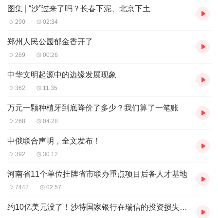
对“过剩”的情况与大城市的相亲市场正好相反。我身边有女
图集 | “沙”过来了吗？长春下泥、北京下土
性朋友也在相亲网站报过名，交过几万元的会员费，长期的
290
02:34
相亲经历让她意识到，大城市中，如她一般的单身女性数量
郑州人民公园郁金香开了
很多，而与之匹配的单身男士则是稀缺资源。两相对照，恰
269
00:26
恰印证了社会学中的“婚姻梯度”理论。
中华文明起源中的边缘发展现象
同时，基层女性有越来越强烈的自我提升要求。面对婚恋问
362
11:35
题时，基层女性的选择越来越独立、多元。女性的觉醒和对
万元一颗种植牙到底降价了多少？我们算了一笔账
婚姻态度的转变，也从一个侧面映射出基层单身男性面临的
268
04:28
婚恋困境。当小城镇和农村的单身男青年们涌向相亲直播
间，吞吞吐吐地提出要求时，可能才猛然发现，只有降低要
中俄联合声明，全文发布！
求，才可能获得相亲机会。
392
30:12
比找不到牵手对象更糟糕的是，来牵手的那个人其实是骗
河南省11个单位挂牌省市联办重点项目后备人才基地
子。哪里有焦虑，哪里就有骗局。有人专门在相亲直播间寻
7442
02:57
觅“猎物”，以乐意牵手为名，要求先付钱再相亲；还有人一
约10亿美元没了！沙特国家银行在瑞信的投资损失惨重
开始显得很真诚，但相处中却以恋爱为名，不断提出财物的