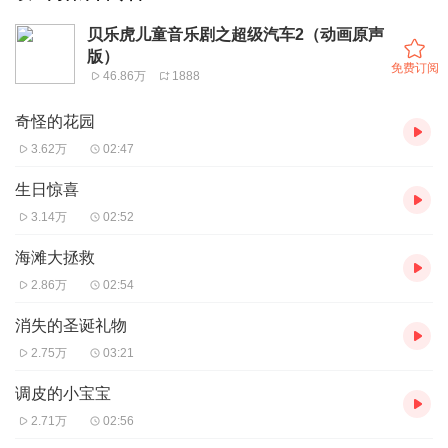
贝乐虎儿童音乐剧之超级汽车2（动画原声
版）
免费订阅
46.86万
1888
奇怪的花园
3.62万
02:47
生日惊喜
3.14万
02:52
海滩大拯救
2.86万
02:54
消失的圣诞礼物
2.75万
03:21
调皮的小宝宝
2.71万
02:56