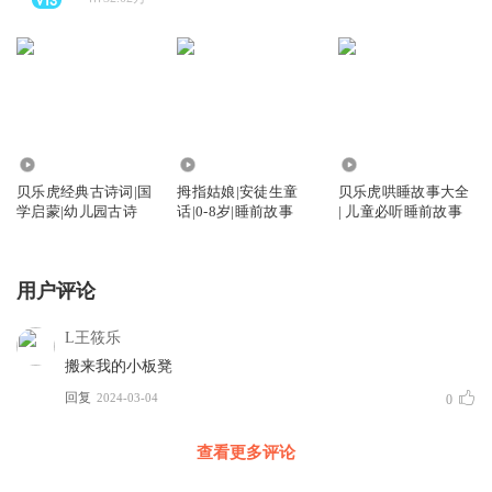
2062
569
1526
贝乐虎经典古诗词|国
拇指姑娘|安徒生童
贝乐虎哄睡故事大全
学启蒙|幼儿园古诗
话|0-8岁|睡前故事
| 儿童必听睡前故事
用户评论
L王筱乐
搬来我的小板凳
回复
2024-03-04
0
查看更多评论