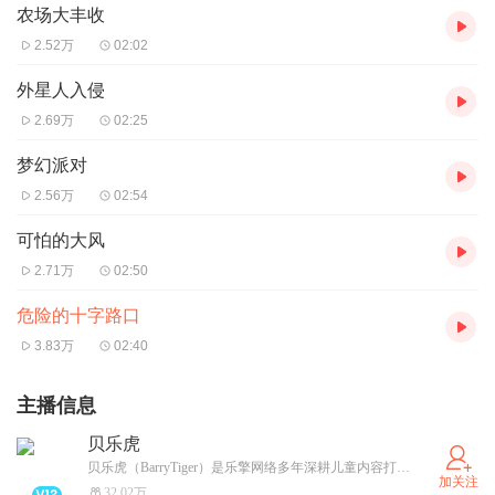
农场大丰收
2.52万
02:02
外星人入侵
2.69万
02:25
梦幻派对
2.56万
02:54
可怕的大风
2.71万
02:50
危险的十字路口
3.83万
02:40
主播信息
贝乐虎
贝乐虎（BarryTiger）是乐擎网络多年深耕儿童内容打造的IP，包含儿歌、动画、原创音乐剧等。全网音乐收听超过500亿，视频播放超过1000亿，深受家长和宝宝们的喜爱。让每一个孩子快乐成长！快乐陪伴，寓教于乐。
加关注
32.02万