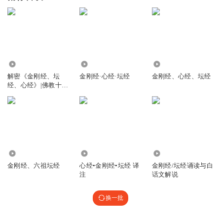
17.90万
1557
2965
解密《金刚经、坛
金刚经·心经·坛经
金刚经、心经、坛经
经、心经》|佛教十三
经
790
3584
4749
金刚经、六祖坛经
心经•金刚经•坛经 译
金刚经/坛经诵读与白
注
话文解说
换一批