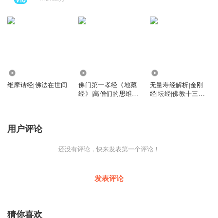
1386.12万
8165.22万
1487.63万
维摩诘经|佛法在世间
佛门第一孝经《地藏
无量寿经解析|金刚
经》|高僧们的思维智
经|坛经|佛教十三经|
慧|地藏菩萨的宏大誓
极乐世界的美好景象
愿
用户评论
还没有评论，快来发表第一个评论！
发表评论
猜你喜欢